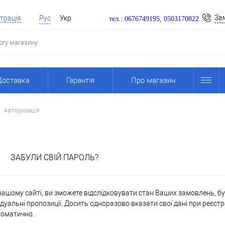
За
трація
Рус
Укр
тел.: 0676749195, 0503170822
Доставка
Гарантія
Про магазин
Авторизація
я
ЗАБУЛИ СВІЙ ПАРОЛЬ?
ашому сайті, ви зможете відслідковувати стан Ваших замовлень, бути
дуальні пропозиції. Досить одноразово вказати свої дані при реєстр
томатично.