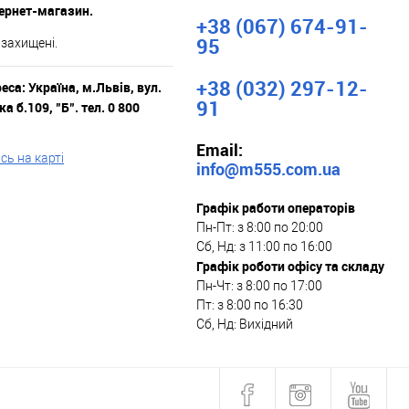
тернет-магазин.
+38 (067) 674-91-
95
 захищені.
+38 (032) 297-12-
са: Україна, м.Львів, вул.
91
а б.109, "Б". тел. 0 800
Email:
ь на карті
info@m555.com.ua
Графік работи операторів
Пн-Пт: з 8:00 по 20:00
Сб, Нд: з 11:00 по 16:00
Графік роботи офісу та складу
Пн-Чт: з 8:00 по 17:00
Пт: з 8:00 по 16:30
Сб, Нд: Вихідний