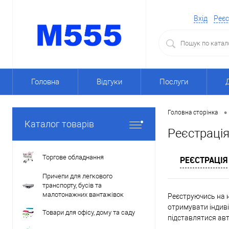
Вхід
Реєс
Головна
Відгуки
Послуги
•
Головна сторінка
Каталог товарів
Реєстраці
Торгове обладнання
РЕЄСТРАЦІЯ
Причепи для легкового
транспорту, бусів та
малотонажних вантажівок
Реєструючись на н
отримувати індиві
Товари для офісу, дому та саду
підставлятися ав