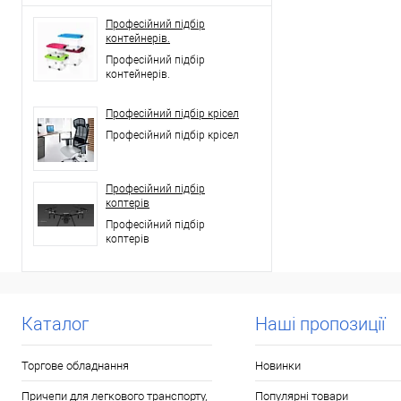
Професійний підбір
контейнерів.
Професійний підбір
контейнерів.
Професійний підбір крісел
Професійний підбір крісел
Професійний підбір
коптерів
Професійний підбір
коптерів
Каталог
Наші пропозиції
Торгове обладнання
Новинки
Причепи для легкового транспорту,
Популярні товари