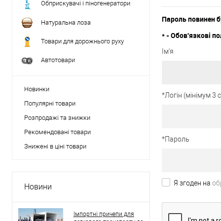
Обприскувачі і піногенератори
Пароль повинен б
Натуральна лоза
*
- Обов'язкові по
Товари для дорожнього руху
Ім'я
Автотовари
Новинки
*
Логін (мінімум 3
Популярні товари
Розпродажі та знижки
Рекомендовані товари
*
Пароль
Знижені в ціні товари
Я згоден на
об
Новини
Імпортні причепи для