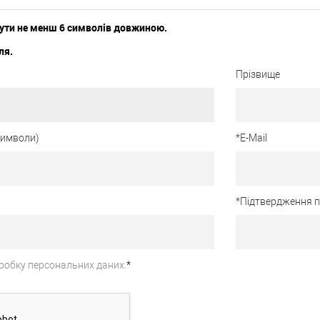
ути не менш 6 символів довжиною.
ля.
Прізвище
 символи)
*
E-Mail
*
Підтвердження 
робку персональних даних.
*