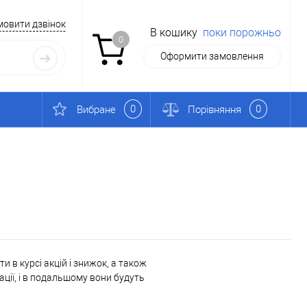
мовити дзвінок
В кошику
поки порожньо
0
Оформити замовлення
0
0
Вибране
Порівняння
 в курсі акцій і знижок, а також
ації, і в подальшому вони будуть