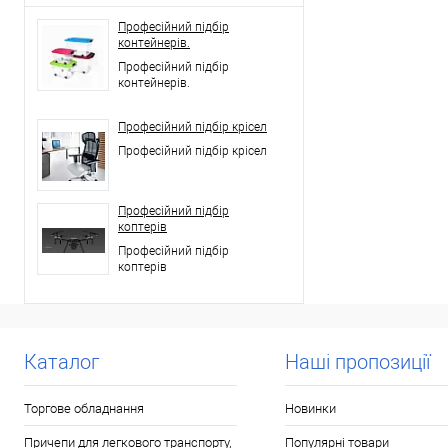
Професійний підбір
контейнерів.
Професійний підбір
контейнерів.
Професійний підбір крісел
Професійний підбір крісел
Професійний підбір
коптерів
Професійний підбір
коптерів
Каталог
Наші пропозиції
Торгове обладнання
Новинки
Причепи для легкового транспорту,
Популярні товари