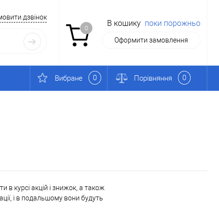
мовити дзвінок
В кошику
поки порожньо
0
Оформити замовлення
0
0
Вибране
Порівняння
 в курсі акцій і знижок, а також
ації, і в подальшому вони будуть