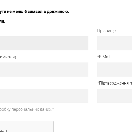
ути не менш 6 символів довжиною.
ля.
Прізвище
 символи)
*
E-Mail
*
Підтвердження 
робку персональних даних.
*