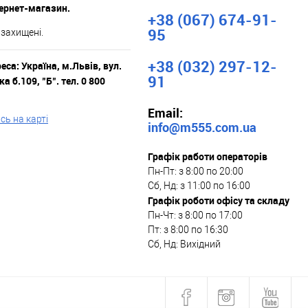
тернет-магазин.
+38 (067) 674-91-
95
 захищені.
+38 (032) 297-12-
са: Україна, м.Львів, вул.
91
а б.109, "Б". тел. 0 800
Email:
ь на карті
info@m555.com.ua
Графік работи операторів
Пн-Пт: з 8:00 по 20:00
Сб, Нд: з 11:00 по 16:00
Графік роботи офісу та складу
Пн-Чт: з 8:00 по 17:00
Пт: з 8:00 по 16:30
Сб, Нд: Вихідний