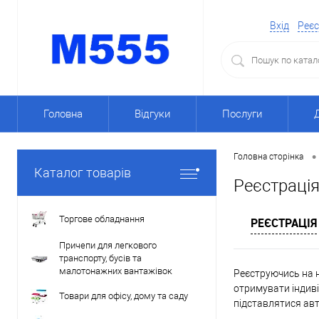
Вхід
Реєс
Головна
Відгуки
Послуги
•
Головна сторінка
Каталог товарів
Реєстраці
Торгове обладнання
РЕЄСТРАЦІЯ
Причепи для легкового
транспорту, бусів та
малотонажних вантажівок
Реєструючись на н
отримувати індиві
Товари для офісу, дому та саду
підставлятися ав