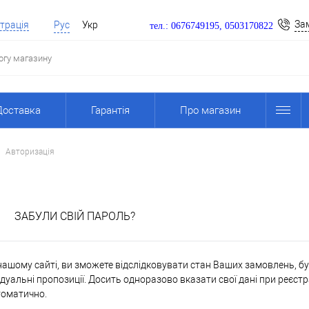
За
трація
Рус
Укр
тел.: 0676749195, 0503170822
Доставка
Гарантія
Про магазин
Авторизація
я
ЗАБУЛИ СВІЙ ПАРОЛЬ?
ашому сайті, ви зможете відслідковувати стан Ваших замовлень, бути
дуальні пропозиції. Досить одноразово вказати свої дані при реєстр
томатично.