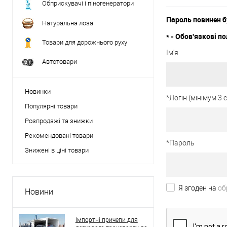
Обприскувачі і піногенератори
Пароль повинен б
Натуральна лоза
*
- Обов'язкові по
Товари для дорожнього руху
Ім'я
Автотовари
Новинки
*
Логін (мінімум 3
Популярні товари
Розпродажі та знижки
Рекомендовані товари
*
Пароль
Знижені в ціні товари
Я згоден на
об
Новини
Імпортні причепи для