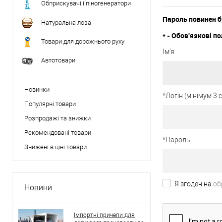
Обприскувачі і піногенератори
Пароль повинен б
Натуральна лоза
*
- Обов'язкові по
Товари для дорожнього руху
Ім'я
Автотовари
Новинки
*
Логін (мінімум 3
Популярні товари
Розпродажі та знижки
Рекомендовані товари
*
Пароль
Знижені в ціні товари
Я згоден на
об
Новини
Імпортні причепи для