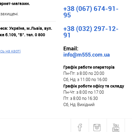
тернет-магазин.
+38 (067) 674-91-
95
 захищені.
+38 (032) 297-12-
са: Україна, м.Львів, вул.
91
а б.109, "Б". тел. 0 800
Email:
ь на карті
info@m555.com.ua
Графік работи операторів
Пн-Пт: з 8:00 по 20:00
Сб, Нд: з 11:00 по 16:00
Графік роботи офісу та складу
Пн-Чт: з 8:00 по 17:00
Пт: з 8:00 по 16:30
Сб, Нд: Вихідний