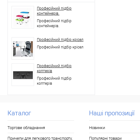
Професійний підбір
контейнерів.
Професійний підбір
контейнерів.
Професійний підбір крісел
Професійний підбір крісел
Професійний підбір
коптерів
Професійний підбір
коптерів
Каталог
Наші пропозиції
Торгове обладнання
Новинки
Причепи для легкового транспорту,
Популярні товари