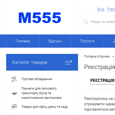
Вхід
Реєс
Головна
Відгуки
Послуги
•
Головна сторінка
Каталог товарів
Реєстраці
Торгове обладнання
РЕЄСТРАЦІЯ
Причепи для легкового
транспорту, бусів та
малотонажних вантажівок
Реєструючись на н
отримувати індиві
Товари для офісу, дому та саду
підставлятися ав