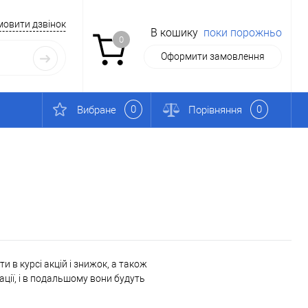
мовити дзвінок
В кошику
поки порожньо
0
Оформити замовлення
0
0
Вибране
Порівняння
 в курсі акцій і знижок, а також
ації, і в подальшому вони будуть