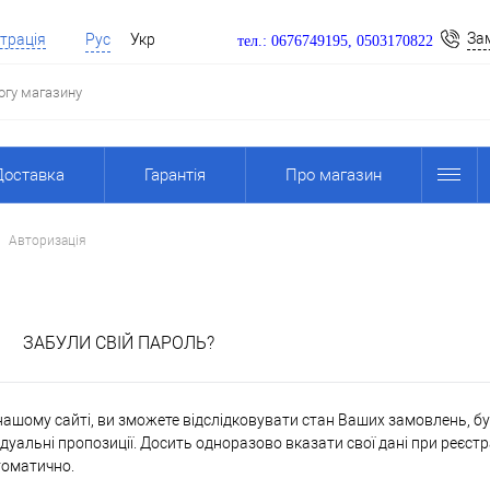
За
трація
Рус
Укр
тел.: 0676749195, 0503170822
Доставка
Гарантія
Про магазин
Авторизація
я
ЗАБУЛИ СВІЙ ПАРОЛЬ?
ашому сайті, ви зможете відслідковувати стан Ваших замовлень, бути
дуальні пропозиції. Досить одноразово вказати свої дані при реєстр
томатично.