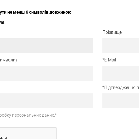
ути не менш 6 символів довжиною.
ля.
Прізвище
 символи)
*
E-Mail
*
Підтвердження 
робку персональних даних.
*