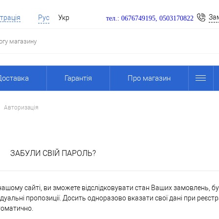
За
трація
Рус
Укр
тел.: 0676749195, 0503170822
Доставка
Гарантія
Про магазин
Авторизація
я
ЗАБУЛИ СВІЙ ПАРОЛЬ?
ашому сайті, ви зможете відслідковувати стан Ваших замовлень, бути
дуальні пропозиції. Досить одноразово вказати свої дані при реєстр
томатично.