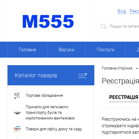
Вхід
Реєс
Головна
Відгуки
Послуги
•
Головна сторінка
Каталог товарів
Реєстраці
Торгове обладнання
РЕЄСТРАЦІЯ
Причепи для легкового
транспорту, бусів та
малотонажних вантажівок
Реєструючись на н
отримувати індиві
Товари для офісу, дому та саду
підставлятися ав