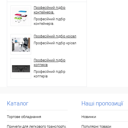
Професійний підбір
контейнерів.
Професійний підбір
контейнерів.
Професійний підбір крісел
Професійний підбір крісел
Професійний підбір
коптерів
Професійний підбір
коптерів
Каталог
Наші пропозиції
Торгове обладнання
Новинки
Причепи для легкового транспорту,
Популярні товари