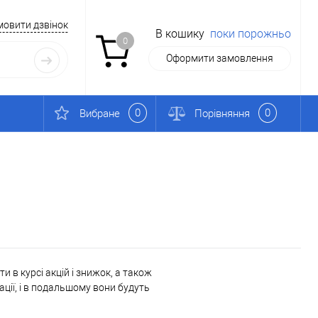
мовити дзвінок
В кошику
поки порожньо
0
Оформити замовлення
0
0
Вибране
Порівняння
 в курсі акцій і знижок, а також
ації, і в подальшому вони будуть