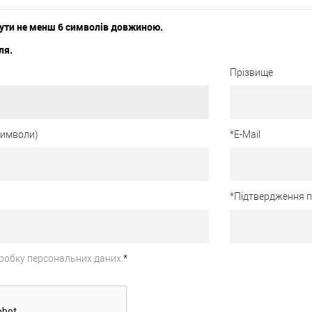
ути не менш 6 символів довжиною.
ля.
Прізвище
 символи)
*
E-Mail
*
Підтвердження 
робку персональних даних.
*