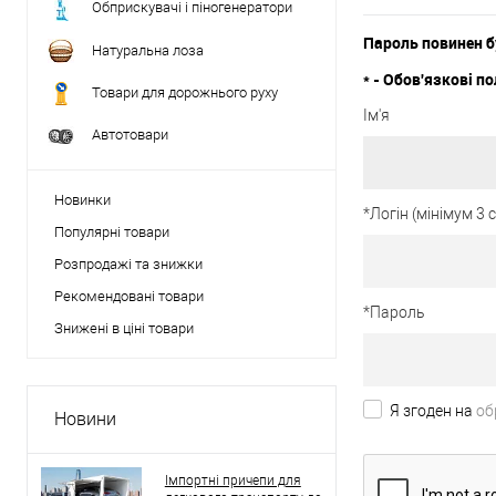
Обприскувачі і піногенератори
Пароль повинен б
Натуральна лоза
*
- Обов'язкові по
Товари для дорожнього руху
Ім'я
Автотовари
Новинки
*
Логін (мінімум 3
Популярні товари
Розпродажі та знижки
Рекомендовані товари
*
Пароль
Знижені в ціні товари
Я згоден на
об
Новини
Імпортні причепи для