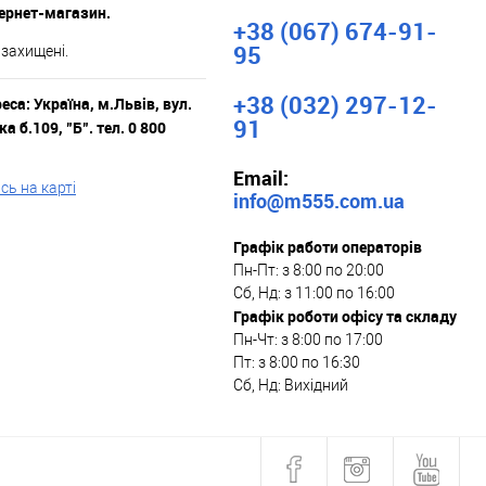
тернет-магазин.
+38 (067) 674-91-
95
 захищені.
+38 (032) 297-12-
са: Україна, м.Львів, вул.
91
а б.109, "Б". тел. 0 800
Email:
ь на карті
info@m555.com.ua
Графік работи операторів
Пн-Пт: з 8:00 по 20:00
Сб, Нд: з 11:00 по 16:00
Графік роботи офісу та складу
Пн-Чт: з 8:00 по 17:00
Пт: з 8:00 по 16:30
Сб, Нд: Вихідний