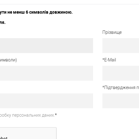
ути не менш 6 символів довжиною.
ля.
Прізвище
 символи)
*
E-Mail
*
Підтвердження 
робку персональних даних.
*