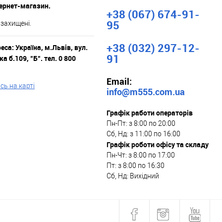
тернет-магазин.
+38 (067) 674-91-
95
 захищені.
+38 (032) 297-12-
са: Україна, м.Львів, вул.
91
а б.109, "Б". тел. 0 800
Email:
ь на карті
info@m555.com.ua
Графік работи операторів
Пн-Пт: з 8:00 по 20:00
Сб, Нд: з 11:00 по 16:00
Графік роботи офісу та складу
Пн-Чт: з 8:00 по 17:00
Пт: з 8:00 по 16:30
Сб, Нд: Вихідний