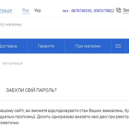
За
трація
Рус
Укр
тел.: 0676749195, 0503170822
Доставка
Гарантія
Про магазин
Авторизація
я
ЗАБУЛИ СВІЙ ПАРОЛЬ?
ашому сайті, ви зможете відслідковувати стан Ваших замовлень, бути
дуальні пропозиції. Досить одноразово вказати свої дані при реєстр
томатично.