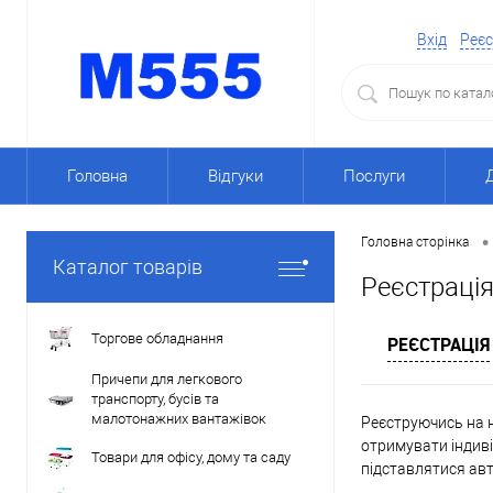
Вхід
Реєс
Головна
Відгуки
Послуги
•
Головна сторінка
Каталог товарів
Реєстраці
Торгове обладнання
РЕЄСТРАЦІЯ
Причепи для легкового
транспорту, бусів та
малотонажних вантажівок
Реєструючись на н
отримувати індиві
Товари для офісу, дому та саду
підставлятися ав