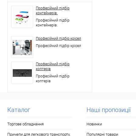
Професійний підбір
контейнерів.
Професійний підбір
контейнерів.
Професійний підбір крісел
Професійний підбір крісел
Професійний підбір
коптерів
Професійний підбір
коптерів
Каталог
Наші пропозиції
Торгове обладнання
Новинки
Причепи для легкового транспорту,
Популярні товари