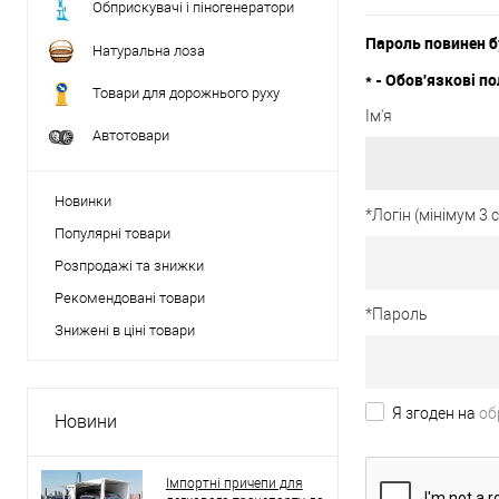
Обприскувачі і піногенератори
Пароль повинен б
Натуральна лоза
*
- Обов'язкові по
Товари для дорожнього руху
Ім'я
Автотовари
Новинки
*
Логін (мінімум 3
Популярні товари
Розпродажі та знижки
Рекомендовані товари
*
Пароль
Знижені в ціні товари
Я згоден на
об
Новини
Імпортні причепи для