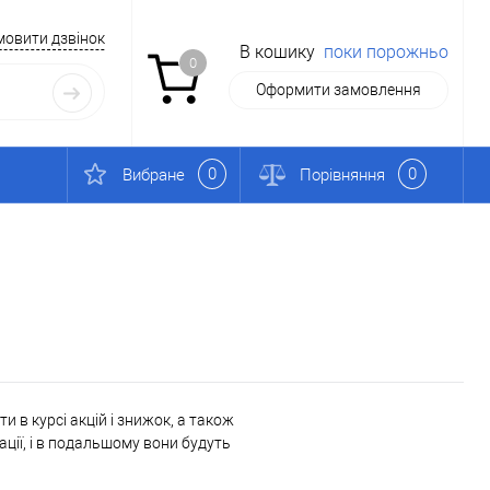
мовити дзвінок
В кошику
поки порожньо
0
Оформити замовлення
0
0
Вибране
Порівняння
 в курсі акцій і знижок, а також
ації, і в подальшому вони будуть