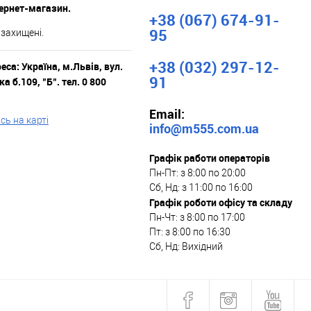
тернет-магазин.
+38 (067) 674-91-
95
 захищені.
+38 (032) 297-12-
са: Україна, м.Львів, вул.
91
а б.109, "Б". тел. 0 800
Email:
ь на карті
info@m555.com.ua
Графік работи операторів
Пн-Пт: з 8:00 по 20:00
Сб, Нд: з 11:00 по 16:00
Графік роботи офісу та складу
Пн-Чт: з 8:00 по 17:00
Пт: з 8:00 по 16:30
Сб, Нд: Вихідний