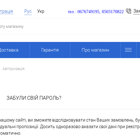
За
трація
Рус
Укр
тел.: 0676749195, 0503170822
Доставка
Гарантія
Про магазин
Авторизація
я
ЗАБУЛИ СВІЙ ПАРОЛЬ?
ашому сайті, ви зможете відслідковувати стан Ваших замовлень, бути
дуальні пропозиції. Досить одноразово вказати свої дані при реєстр
томатично.