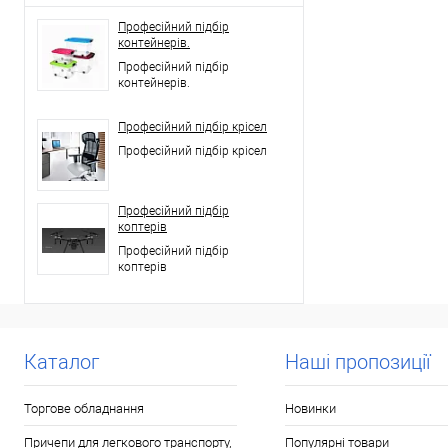
Професійний підбір
контейнерів.
Професійний підбір
контейнерів.
Професійний підбір крісел
Професійний підбір крісел
Професійний підбір
коптерів
Професійний підбір
коптерів
Каталог
Наші пропозиції
Торгове обладнання
Новинки
Причепи для легкового транспорту,
Популярні товари