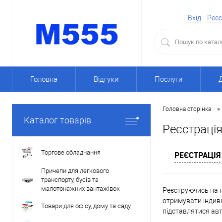
Вхід
Реєс
Головна
Відгуки
Послуги
•
Головна сторінка
Каталог товарів
Реєстраці
Торгове обладнання
РЕЄСТРАЦІЯ
Причепи для легкового
транспорту, бусів та
малотонажних вантажівок
Реєструючись на н
отримувати індиві
Товари для офісу, дому та саду
підставлятися ав