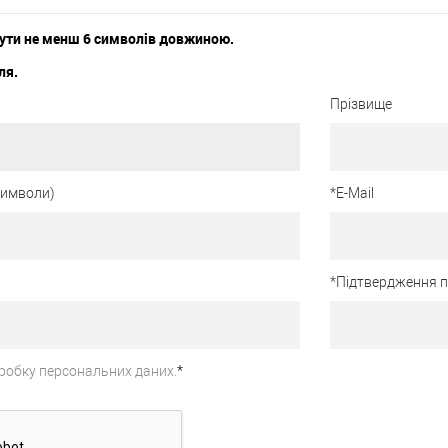
ути не менш 6 символів довжиною.
ля.
Прізвище
 символи)
*
E-Mail
*
Підтвердження 
робку персональних даних.
*