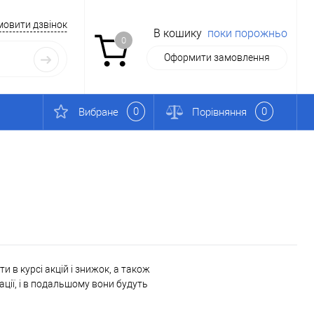
мовити дзвінок
В кошику
поки порожньо
0
Оформити замовлення
0
0
Вибране
Порівняння
 в курсі акцій і знижок, а також
ації, і в подальшому вони будуть