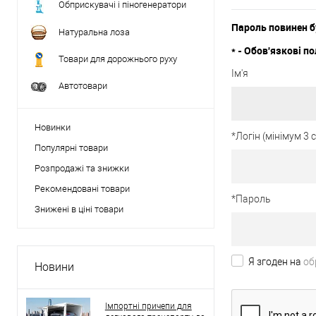
Обприскувачі і піногенератори
Пароль повинен б
Натуральна лоза
*
- Обов'язкові по
Товари для дорожнього руху
Ім'я
Автотовари
Новинки
*
Логін (мінімум 3
Популярні товари
Розпродажі та знижки
Рекомендовані товари
*
Пароль
Знижені в ціні товари
Я згоден на
об
Новини
Імпортні причепи для