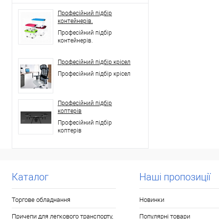
Професійний підбір
контейнерів.
Професійний підбір
контейнерів.
Професійний підбір крісел
Професійний підбір крісел
Професійний підбір
коптерів
Професійний підбір
коптерів
Каталог
Наші пропозиції
Торгове обладнання
Новинки
Причепи для легкового транспорту,
Популярні товари