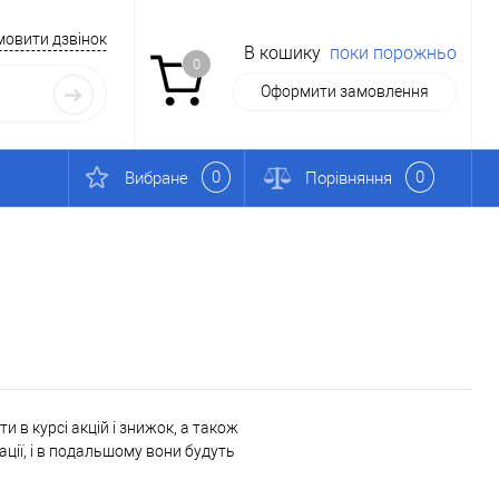
мовити дзвінок
В кошику
поки порожньо
0
Оформити замовлення
0
0
Вибране
Порівняння
 в курсі акцій і знижок, а також
ації, і в подальшому вони будуть