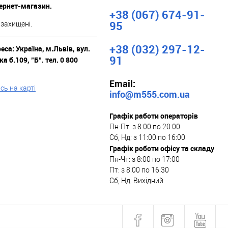
тернет-магазин.
+38 (067) 674-91-
95
 захищені.
+38 (032) 297-12-
са: Україна, м.Львів, вул.
91
а б.109, "Б". тел. 0 800
Email:
ь на карті
info@m555.com.ua
Графік работи операторів
Пн-Пт: з 8:00 по 20:00
Сб, Нд: з 11:00 по 16:00
Графік роботи офісу та складу
Пн-Чт: з 8:00 по 17:00
Пт: з 8:00 по 16:30
Сб, Нд: Вихідний