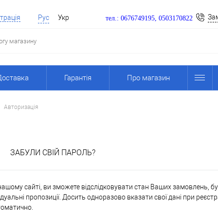
За
трація
Рус
Укр
тел.: 0676749195, 0503170822
Доставка
Гарантія
Про магазин
Авторизація
я
ЗАБУЛИ СВІЙ ПАРОЛЬ?
ашому сайті, ви зможете відслідковувати стан Ваших замовлень, бути
дуальні пропозиції. Досить одноразово вказати свої дані при реєстр
томатично.