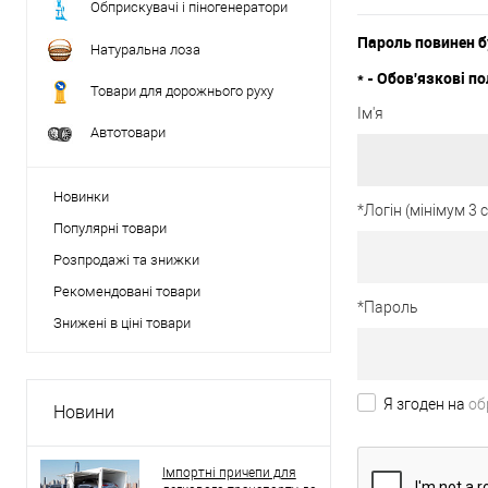
Обприскувачі і піногенератори
Пароль повинен б
Натуральна лоза
*
- Обов'язкові по
Товари для дорожнього руху
Ім'я
Автотовари
Новинки
*
Логін (мінімум 3
Популярні товари
Розпродажі та знижки
Рекомендовані товари
*
Пароль
Знижені в ціні товари
Я згоден на
об
Новини
Імпортні причепи для