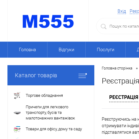
Вхід
Реєс
Головна
Відгуки
Послуги
•
Головна сторінка
Каталог товарів
Реєстраці
Торгове обладнання
РЕЄСТРАЦІЯ
Причепи для легкового
транспорту, бусів та
малотонажних вантажівок
Реєструючись на н
отримувати індиві
Товари для офісу, дому та саду
підставлятися ав