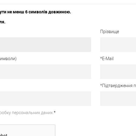
ути не менш 6 символів довжиною.
ля.
Прізвище
 символи)
*
E-Mail
*
Підтвердження 
робку персональних даних.
*