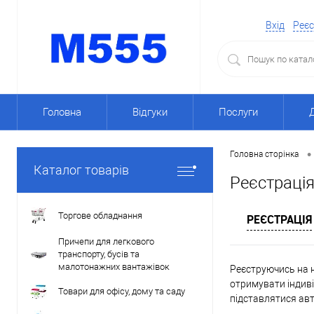
Вхід
Реєс
Головна
Відгуки
Послуги
•
Головна сторінка
Каталог товарів
Реєстраці
Торгове обладнання
РЕЄСТРАЦІЯ
Причепи для легкового
транспорту, бусів та
малотонажних вантажівок
Реєструючись на н
отримувати індиві
Товари для офісу, дому та саду
підставлятися ав