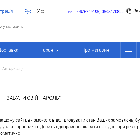
За
трація
Рус
Укр
тел.: 0676749195, 0503170822
Доставка
Гарантія
Про магазин
Авторизація
я
ЗАБУЛИ СВІЙ ПАРОЛЬ?
ашому сайті, ви зможете відслідковувати стан Ваших замовлень, бути
дуальні пропозиції. Досить одноразово вказати свої дані при реєстр
томатично.