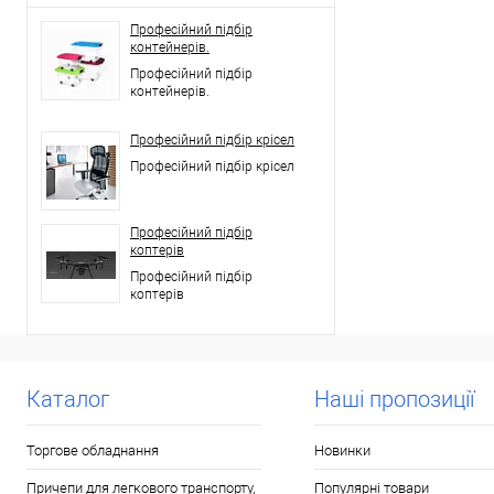
Професійний підбір
контейнерів.
Професійний підбір
контейнерів.
Професійний підбір крісел
Професійний підбір крісел
Професійний підбір
коптерів
Професійний підбір
коптерів
Каталог
Наші пропозиції
Торгове обладнання
Новинки
Причепи для легкового транспорту,
Популярні товари