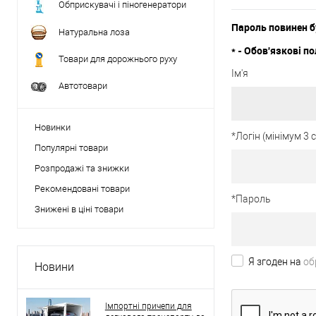
Обприскувачі і піногенератори
Пароль повинен б
Натуральна лоза
*
- Обов'язкові по
Товари для дорожнього руху
Ім'я
Автотовари
Новинки
*
Логін (мінімум 3
Популярні товари
Розпродажі та знижки
Рекомендовані товари
*
Пароль
Знижені в ціні товари
Я згоден на
об
Новини
Імпортні причепи для