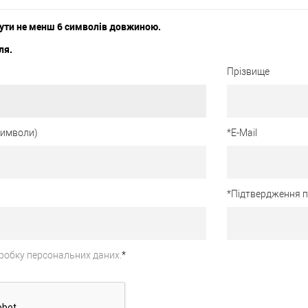
ути не менш 6 символів довжиною.
ля.
Прізвище
 символи)
*
E-Mail
*
Підтвердження 
робку персональних даних.
*