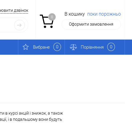
мовити дзвінок
В кошику
поки порожньо
0
Оформити замовлення
0
0
Вибране
Порівняння
 в курсі акцій і знижок, а також
ації, і в подальшому вони будуть