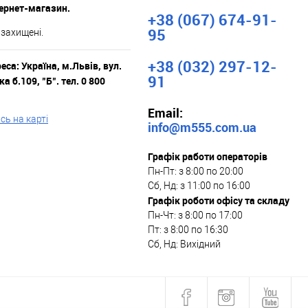
тернет-магазин.
+38 (067) 674-91-
95
 захищені.
+38 (032) 297-12-
са: Україна, м.Львів, вул.
91
а б.109, "Б". тел. 0 800
Email:
ь на карті
info@m555.com.ua
Графік работи операторів
Пн-Пт: з 8:00 по 20:00
Сб, Нд: з 11:00 по 16:00
Графік роботи офісу та складу
Пн-Чт: з 8:00 по 17:00
Пт: з 8:00 по 16:30
Сб, Нд: Вихідний