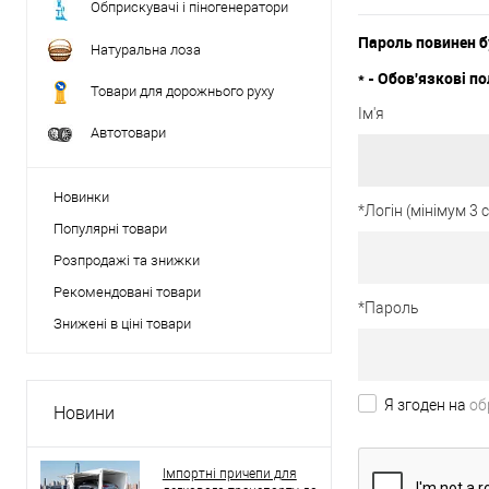
Обприскувачі і піногенератори
Пароль повинен б
Натуральна лоза
*
- Обов'язкові по
Товари для дорожнього руху
Ім'я
Автотовари
Новинки
*
Логін (мінімум 3
Популярні товари
Розпродажі та знижки
Рекомендовані товари
*
Пароль
Знижені в ціні товари
Я згоден на
об
Новини
Імпортні причепи для