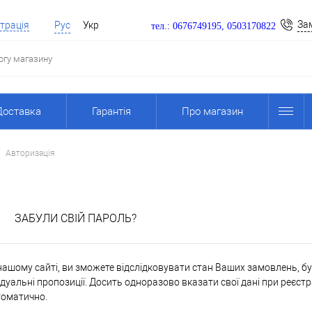
За
трація
Рус
Укр
тел.: 0676749195, 0503170822
Доставка
Гарантія
Про магазин
Авторизація
я
ЗАБУЛИ СВІЙ ПАРОЛЬ?
ашому сайті, ви зможете відслідковувати стан Ваших замовлень, бути
дуальні пропозиції. Досить одноразово вказати свої дані при реєстр
томатично.