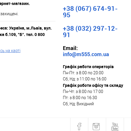
тернет-магазин.
+38 (067) 674-91-
95
 захищені.
+38 (032) 297-12-
са: Україна, м.Львів, вул.
91
а б.109, "Б". тел. 0 800
Email:
ь на карті
info@m555.com.ua
Графік работи операторів
Пн-Пт: з 8:00 по 20:00
Сб, Нд: з 11:00 по 16:00
Графік роботи офісу та складу
Пн-Чт: з 8:00 по 17:00
Пт: з 8:00 по 16:30
Сб, Нд: Вихідний