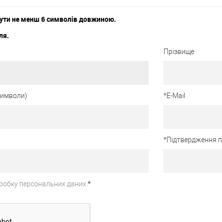
ути не менш 6 символів довжиною.
ля.
Прізвище
 символи)
*
E-Mail
*
Підтвердження 
робку персональних даних.
*