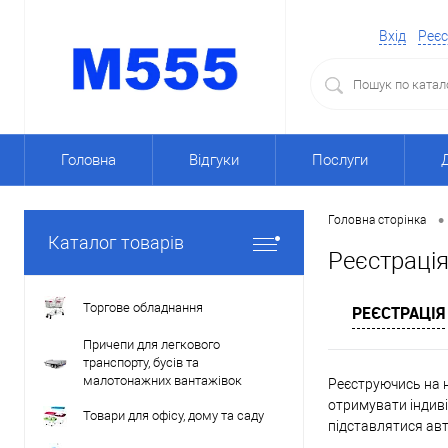
Вхід
Реєс
Головна
Відгуки
Послуги
•
Головна сторінка
Каталог товарів
Реєстраці
Торгове обладнання
РЕЄСТРАЦІЯ
Причепи для легкового
транспорту, бусів та
малотонажних вантажівок
Реєструючись на н
отримувати індиві
Товари для офісу, дому та саду
підставлятися ав