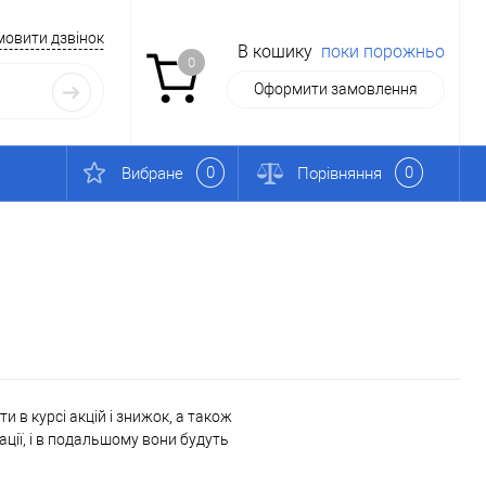
мовити дзвінок
В кошику
поки порожньо
0
Оформити замовлення
0
0
Вибране
Порівняння
 в курсі акцій і знижок, а також
ації, і в подальшому вони будуть