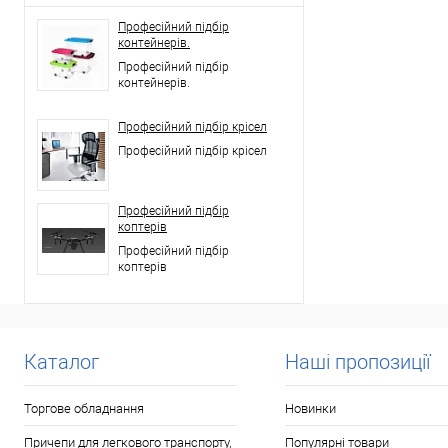
Професійний підбір
контейнерів.
Професійний підбір
контейнерів.
Професійний підбір крісел
Професійний підбір крісел
Професійний підбір
коптерів
Професійний підбір
коптерів
Каталог
Наші пропозиції
Торгове обладнання
Новинки
Причепи для легкового транспорту,
Популярні товари