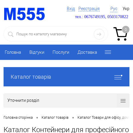
Вхід
Реєстрація
Рус
Укр
тел.: 0676749195, 0503170822
0
Головна
Відгуки
Послуги
Доставка
Каталог товарів
Уточнити розділ
•
•
Головна сторінка
Каталог товарів
Каталог Товари для офісу, дому 
Каталог Контейнери для професійного