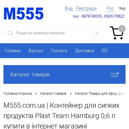
Вхід
Реєстрація
Рус
Укр
тел.: 0676749195, 0503170822
0
Головна
Відгуки
Послуги
Доставка
Каталог товарів
•
•
Головна сторінка
Каталог товарів
Каталог Товари для офісу, дому 
M555.com.ua | Контейнер для сипких
продуктів Plast Team Hamburg 0,6 л
купити в інтернет магазині