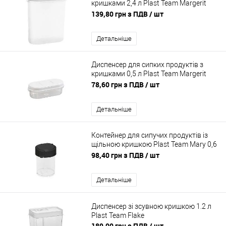
кришками 2,4 л Plast Team Margerit
dispenser
139,80 грн з ПДВ
/ шт
Детальніше
Диспенсер для сипких продуктів з
кришками 0,5 л Plast Team Margerit
dispenser
78,60 грн з ПДВ
/ шт
Детальніше
Контейнер для сипучих продуктів із
щільною кришкою Plast Team Mary 0,6
л
98,40 грн з ПДВ
/ шт
Детальніше
Диспенсер зі зсувною кришкою 1.2 л
Plast Team Flake
189,00 грн з ПДВ
/ шт