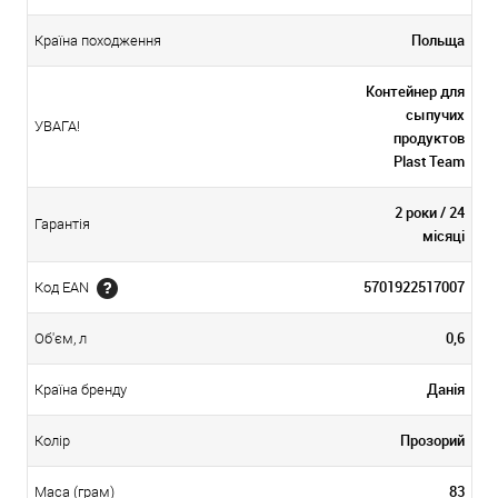
Польща
Країна походження
Контейнер для
сыпучих
УВАГА!
продуктов
Plast Team
2 роки / 24
Гарантія
місяці
5701922517007
Код EAN
0,6
Об'єм, л
Данія
Країна бренду
Прозорий
Колір
83
Маса (грам)