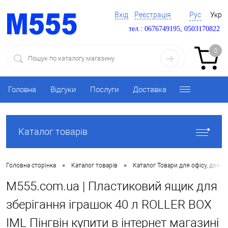
Вхід
Реєстрація
Рус
Укр
тел.: 0676749195, 0503170822
0
Головна
Відгуки
Послуги
Доставка
Каталог товарів
•
•
Головна сторінка
Каталог товарів
Каталог Товари для офісу, дому 
M555.com.ua | Пластиковий ящик для
зберігання іграшок 40 л ROLLER BOX
IML Пінгвін купити в інтернет магазині