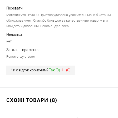
Переваги:
Магазин что НУЖНО Приятно удивлена уважительным и быстрым
обслуживанием. Спасибо большое за качественные товар, мы и
мои детки довольны! Рекомендую всем!
Недоліки:
нет
Загальні враження:
Рекомендую всем!
Чи є відгук корисним?
Так (
0
)
Ні (
0
)
СХОЖІ ТОВАРИ (8)