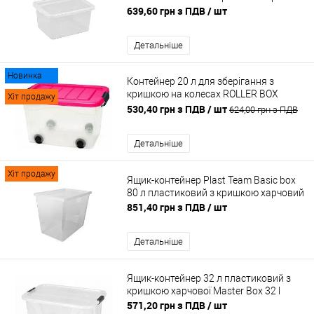
639,60 грн з ПДВ
/ шт
Детальніше
Новинка
Контейнер 20 л для зберігання з
кришкою на колесах ROLLER BOX
Хіт продажу
Малиновий
530,40 грн з ПДВ
/ шт
624,00 грн з ПДВ
Детальніше
Хіт продажу
Ящик-контейнер Plast Team Basic box
80 л пластиковий з кришкою харчовий
851,40 грн з ПДВ
/ шт
Детальніше
Ящик-контейнер 32 л пластиковий з
кришкою харчової Master Box 32 l
571,20 грн з ПДВ
/ шт