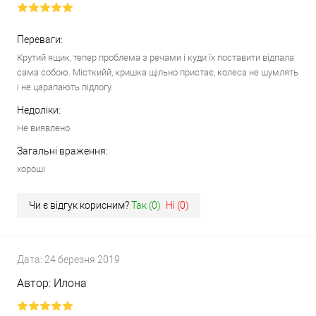
Переваги:
Крутий ящик, тепер проблема з речами і куди їх поставити відпала
сама собою. Місткийй, кришка щільно пристає, колеса не шумлять
і не царапають підлогу.
Недоліки:
Не виявлено
Загальні враження:
хороші
Чи є відгук корисним?
Так (
0
)
Ні (
0
)
Дата:
24 березня 2019
Автор:
Илона