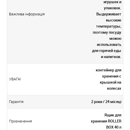
игрушек и
упаковок.
Выдерживает
Важлива інформація
высокие
температуры,
поэтому посуду
можно
использовать
для горячей еды
и напитков.
контейнер для
хранения с
УВАГА!
крышкой на
колесах
2 роки / 24 місяці
Гарантія
Ящик для
хранения ROLLER
Призначення
BOX 40 л