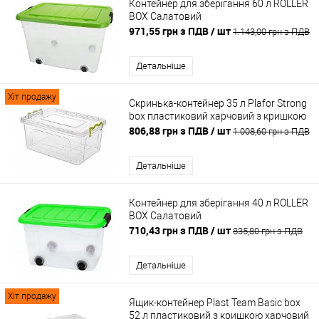
Контейнер для зберігання 60 л ROLLER
BOX Салатовий
971,55 грн з ПДВ
/ шт
1.143,00 грн з ПДВ
Детальніше
Хіт продажу
Скринька-контейнер 35 л Plafor Strong
box пластиковий харчовий з кришкою
806,88 грн з ПДВ
/ шт
1.008,60 грн з ПДВ
Детальніше
Контейнер для зберігання 40 л ROLLER
BOX Салатовий
710,43 грн з ПДВ
/ шт
835,80 грн з ПДВ
Детальніше
Хіт продажу
Ящик-контейнер Plast Team Basic box
52 л пластиковий з кришкою харчовий