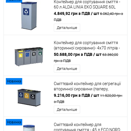
Контейнер для сортування сміття -
60 л ALDA LINIA EKO SQUARE 60L
niebieski RAL 5002
4.849,92 грн з ПДВ
/ шт
6.062,40 грн з
ПДВ
Детальніше
Контейнер для сортування сміття
(вторинної сировини)- 4х70 літрів -
модульна ALDA MODULAR BIN
50.688,00 грн з ПДВ
/ шт
63.360,00
грн з ПДВ
Детальніше
Новинка
Сміттєвий контейнер для сегрегації
вторинної сировини (паперу,
металу, пластику та змішаних
9.216,00 грн з ПДВ
/ шт
11.520,00 грн
відходів) - 3х12 літрів ALDA EKO
з ПДВ
STATION MINI
Детальніше
Новинка
Сміттєвий контейнер для
сортування сміття - 45 л ECO NORD