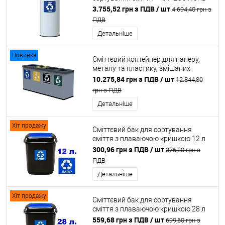
LINE 45л niebieski RAL 5002
3.755,52 грн з ПДВ
/ шт
4.694,40 грн з
ПДВ
Детальніше
Новинка
Сміттєвий контейнер для паперу,
металу та пластику, змішаних
відходів та скла - 4х12 літрів ALDA
10.275,84 грн з ПДВ
/ шт
12.844,80
EKO STATION MINI
грн з ПДВ
Детальніше
Хіт продажу
Сміттєвий бак для сортування
сміття з плаваючою кришкою 12 л
QUATRO BIN PAPER
300,96 грн з ПДВ
/ шт
376,20 грн з
ПДВ
Детальніше
Хіт продажу
Сміттєвий бак для сортування
сміття з плаваючою кришкою 28 л
QUATRO BIN PAPER
559,68 грн з ПДВ
/ шт
699,60 грн з