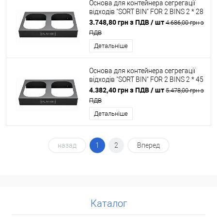
Основа для контейнера сегрегації
відходів "SORT BIN" FOR 2 BINS 2 * 28
L
3.748,80 грн з ПДВ
/ шт
4.686,00 грн з
ПДВ
Детальніше
Основа для контейнера сегрегації
відходів "SORT BIN" FOR 2 BINS 2 * 45
L
4.382,40 грн з ПДВ
/ шт
5.478,00 грн з
ПДВ
Детальніше
назад
1
2
Вперед
Каталог