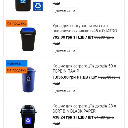
ПДВ
Детальніше
Хіт продажу
Урна для сортування сміття з
плаваючою кришкою 45 л QUATRO
BIN PAPER
792,00 грн з ПДВ
/ шт
990,00 грн з
ПДВ
Детальніше
Новинка
Кошик для сегрегації відходів 50 л
Хіт продажу
TOPBIN ПААІР
1.056,00 грн з ПДВ
/ шт
1.320,00 грн з
ПДВ
Детальніше
Кошик для сегрегації відходів 28 л
SORT BIN BLACK PAPER
438,24 грн з ПДВ
/ шт
547,80 грн з
ПДВ