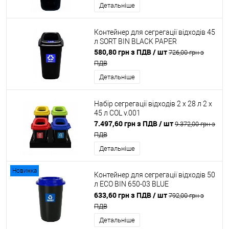
Детальніше
Контейнер для сегрегації відходів 45
л SORT BIN BLACK PAPER
580,80 грн з ПДВ
/ шт
726,00 грн з
ПДВ
Детальніше
Набір сегрегації відходів 2 х 28 л 2 х
45 л COL v.001
7.497,60 грн з ПДВ
/ шт
9.372,00 грн з
ПДВ
Детальніше
Новинка
Контейнер для сегрегації відходів 50
л ECO BIN 650-03 BLUE
5907749936506
633,60 грн з ПДВ
/ шт
792,00 грн з
ПДВ
Детальніше