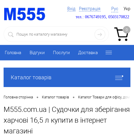
Вхід
Реєстрація
Рус
Укр
тел.: 0676749195, 0503170822
0
Головна
Відгуки
Послуги
Доставка
Каталог товарів
•
•
Головна сторінка
Каталог товарів
Каталог Товари для офісу, дому 
M555.com.ua | Судочки для зберігання
харчові 16,5 л купити в інтернет
магазині