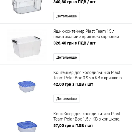
340,80 грн з ПДВ
/ шт
Детальніше
Ящик-контейнер Plast Team 15 л
пластиковий з кришкою харчовий
Home Box 15 l
326,40 грн з ПДВ
/ шт
Детальніше
Контейнер для холодильника Plast
Team Polar Box 0.95 л КВ з кришкою,
харчовий
42,00 грн з ПДВ
/ шт
Детальніше
Контейнер для холодильника Plast
Team Polar Box 1,5 л КВ з кришкою,
харчовий
57,00 грн з ПДВ
/ шт