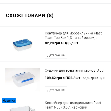
СХОЖІ ТОВАРИ (8)
Контейнер для морозильника Plast
Team Top Box 1,3 л з таймером, з
кришкою, харчовий
82,20 грн з ПДВ
/ шт
Детальніше
Судочки для зберігання харчові 3,0 л
109,62 грн з ПДВ
/ шт
156,60 грн з ПДВ
Детальніше
Новинка
Контейнер для холодильника Plast
Team Nuuk 3,6 л, харчовий