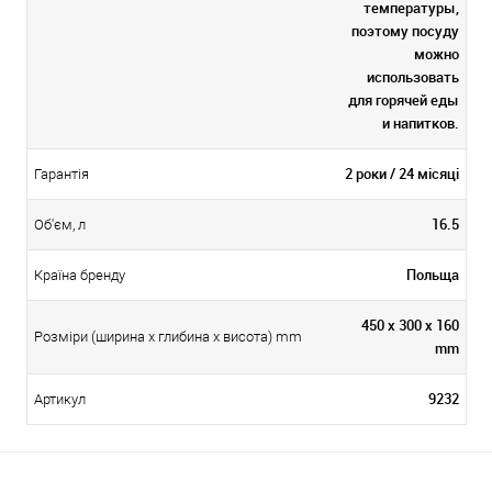
температуры,
поэтому посуду
можно
использовать
для горячей еды
и напитков.
2 роки / 24 місяці
Гарантія
16.5
Об'єм, л
Польща
Країна бренду
450 x 300 x 160
Розміри (ширина х глибина х висота) mm
mm
9232
Артикул