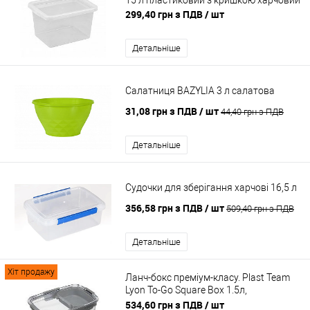
15 л пластиковий з кришкою харчовий
299,40 грн з ПДВ
/ шт
Детальніше
Салатниця BAZYLIA 3 л салатова
31,08 грн з ПДВ
/ шт
44,40 грн з ПДВ
Детальніше
Судочки для зберігання харчові 16,5 л
356,58 грн з ПДВ
/ шт
509,40 грн з ПДВ
Детальніше
Хіт продажу
Ланч-бокс преміум-класу. Plast Team
Lyon To-Go Square Box 1.5л,
квадратний
534,60 грн з ПДВ
/ шт