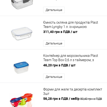
Детальніше
Ємність скляна для продуктів Plast
Team Lyngby 1 л. із кришкою
311,40 грн з ПДВ
/ шт
Детальніше
Контейнер для морозильника Plast
Team Top Box 0,6 л з таймером, з
кришкою, харчовий
46,20 грн з ПДВ
/ шт
Детальніше
Форми для желе та десертів комплект
3шт
56,28 грн з ПДВ
/ набір
80,40 грн з ПДВ