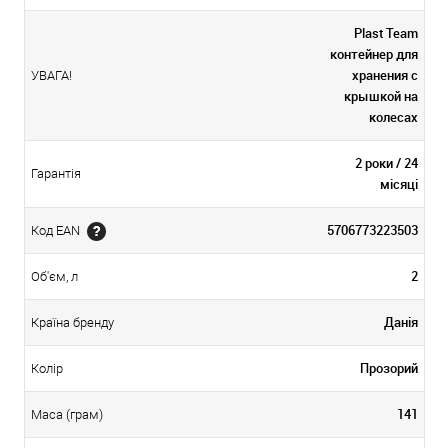
Plast Team
контейнер для
хранения с
УВАГА!
крышкой на
колесах
2 роки / 24
Гарантія
місяці
5706773223503
Код EAN
2
Об'єм, л
Данія
Країна бренду
Прозорий
Колір
141
Маса (грам)