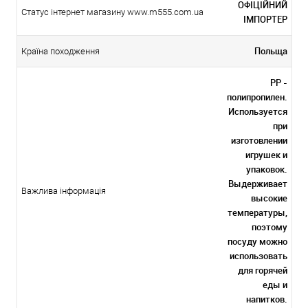
ОФІЦІЙНИЙ
Статус інтернет магазину www.m555.com.ua
ІМПОРТЕР
Польща
Країна походження
PP -
полипропилен.
Используется
при
изготовлении
игрушек и
упаковок.
Выдерживает
Важлива інформація
высокие
температуры,
поэтому
посуду можно
использовать
для горячей
еды и
напитков.