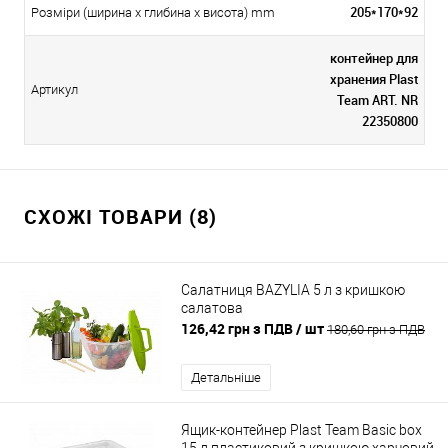
205*170*92
Розміри (ширина х глибина х висота) mm
контейнер для
хранения Plast
Артикул
Team ART. NR
22350800
СХОЖІ ТОВАРИ (8)
Салатниця BAZYLIA 5 л з кришкою
салатова
126,42 грн з ПДВ
/ шт
180,60 грн з ПДВ
Детальніше
Ящик-контейнер Plast Team Basic box