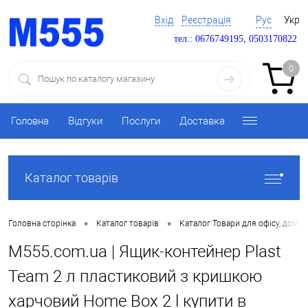
Вхід
Реєстрація
Рус
Укр
тел.: 0676749195, 0503170822
0
Головна
Відгуки
Послуги
Доставка
Каталог товарів
•
•
Головна сторінка
Каталог товарів
Каталог Товари для офісу, дому 
M555.com.ua | Ящик-контейнер Plast
Team 2 л пластиковий з кришкою
харчовий Home Box 2 l купити в