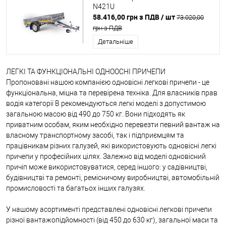
N421U
58.416,00 грн з ПДВ
/ шт
73.020,00
грн з ПДВ
Детальніше
ЛЕГКІ ТА ФУНКЦІОНАЛЬНІ ОДНООСНІ ПРИЧЕПИ
Пропоновані нашою компанією одновісні легкові причепи - це
функціональна, міцна та перевірена техніка. Для власників прав
водія категорії B рекомендуються легкі моделі з допустимою
загальною масою від 490 до 750 кг. Вони підходять як
приватним особам, яким необхідно перевезти певний вантаж на
власному транспортному засобі, так і підприємцям та
працівникам різних галузей, які використовують одновісні легкі
причепи у професійних цілях. Залежно від моделі одновісний
причіп може використовуватися, серед іншого: у садівництві,
будівництві та ремонті, ремісничому виробництві, автомобільній
промисловості та багатьох інших галузях.
У нашому асортименті представлені одновісні легкові причепи
різної вантажопідйомності (від 450 до 630 кг), загальної маси та