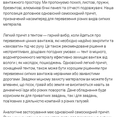
вантажного простору. Ми пропонуємо похилі, листові, пружні,
брезентові, алюмінієві бічні панелі та сітчасті подовжувачі. Наша
пропозиція доповнює одновісний самоскидний причіп,
призначений насамперед для перевезення різних видів сипких
матеріалів.
Легкий причіп з тентом — гарний вибір, коли йдеться про
перевезення цінних вантажів, які необхідно надійно закріпити та
«заховати» під час руху. Це також рекомендоване рішення в
несприятливих, дощових погодних умовах — тент із міцного,
водонепроникного матеріалу ефективно захищає вантаж від
вологи і, як наслідок, пошкоджень. Одновісний легкий причіп,
оснащений тентом, також може бути хорошим рішенням при
перевезенні сипких вантажів нерівними або звивистими
дорогами. Завдяки міцному захисту матеріалом ви можете бути
впевнені, що пісок, гравій або земля не висипаються навіть за
динамічної їзди або різких поворотів. Дане обладнання буде
корисним як для приватних завдань, так і для завдань,
пов'язаних з діяльністю компаній з різних галузей.
Аналогічне застосування має одновісний самоскидний причіп.