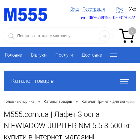
Вхід
Реєстрація
Рус
Укр
тел.: 0676749195, 0503170822
0
Головна
Відгуки
Послуги
Доставка
Каталог товарів
•
•
Головна сторінка
Каталог товарів
Каталог Причепи для легкового 
M555.com.ua | Лафет 3 осна
NIEWIADOW JUPITER NM 5.5 3.500 кг
купити в інтернет магазині