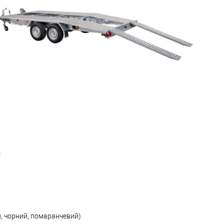
м
й, чорний, помаранчевий)