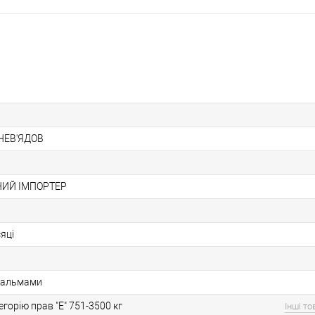
 НЕВ'ЯДОВ
ИЙ ІМПОРТЕР
сяці
гальмами
егорію прав "E" 751-3500 кг
Інші т