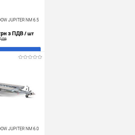
OW JUPITER NM 6.5
грн з ПДВ
/ шт
 ПДВ
В кошик
ік
До
порівняння
В наявності
OW JUPITER NM 6.0