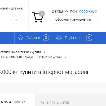
мовити дзвінок
В кошику
поки порожньо
0
Оформити замовлення
0
0
Вибране
Порівняння
•
алотонажних вантажівок купити
•
ННЯ АВТОМОБІЛІВ Модель JUPITER NM купити
00 кг купити в інтернет магазині
 NM 4.0 3.000 кг
331.440,00 грн з ПДВ