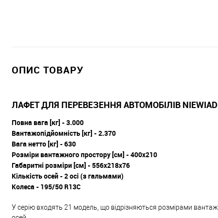
ОПИС ТОВАРУ
ЛАФЕТ ДЛЯ ПЕРЕВЕЗЕННЯ АВТОМОБІЛІВ NIEWIAD
Повна вага [кг] - 3.000
Вантажопідйомність [кг] - 2.370
Вага нетто [кг] - 630
Розміри вантажного простору [см] - 400x210
Габаритні розміри [см] - 556x218x76
Кількість осей - 2 осі (з гальмами)
Колеса - 195/50 R13C
У серію входять 21 модель, що відрізняються розмірами вантаж
осей.