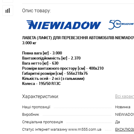
Опис товару:
ЛАВЕТА (ЛАФЕТ) ДЛЯ ПЕРЕВЕЗЕННЯ АВТОМОБІЛІВ NIEWIADO
3.000 кг
Повна вага [кг] - 3.000
Вантажопідйомність [кг] - 2.370
Вага нетто [кг] - 630
Розміри вантажного простору [см] - 400x210
Габаритні розміри [см] - 556x218x76
Кількість осей - 2 осі (з гальмами)
Колеса - 195/50 R13C
Характеристики:
Всі харак
Наші пропозиції
Новинка
Виробник
NIEWIADO
Спеціальна пропозиція
Да
Статус інтернет магазину www.m555.com.ua
ЕКСКЛЮЗ