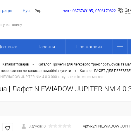
За
трація
Рус
Укр
тел.: 0676749195, 0503170822
Доставка
Гарантія
Про магазин
•
Каталог товарів
Каталог Причепи для легкового транспорту, бусів та м
•
 перевезення легкових автомобілів купити
Каталог ЛАФЕТ ДЛЯ ПЕРЕВЕЗЕ
 NIEWIADOW JUPITER NM 4.0 3.000 кг купити в інтернет магазині
a | Лафет NIEWIADOW JUPITER NM 4.0 3.0
Відгуків: 0
Артикул:
NIEWIADOW JUPITER