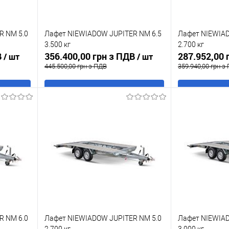
R NM 5.0
Лафет NIEWIADOW JUPITER NM 6.5
Лафет NIEWIAD
3.500 кг
2.700 кг
В
356.400,00 грн з ПДВ
287.952,00 
/ шт
/ шт
445.500,00 грн з ПДВ
359.940,00 грн з
В кошик
Купити в 1 клік
До
Купити в 1 кл
ння
порівняння
аявності
У обране
В наявності
У обране
R NM 6.0
Лафет NIEWIADOW JUPITER NM 5.0
Лафет NIEWIAD