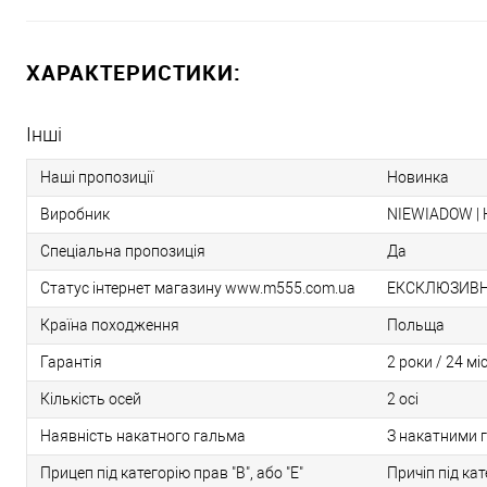
ХАРАКТЕРИСТИКИ:
Інші
Наші пропозиції
Новинка
Виробник
NIEWIADOW |
Спеціальна пропозиція
Да
Статус інтернет магазину www.m555.com.ua
ЕКСКЛЮЗИВН
Країна походження
Польща
Гарантія
2 роки / 24 мі
Кількість осей
2 осі
Наявність накатного гальма
З накатними 
Прицеп під категорію прав "В", або "Е"
Причіп під кат