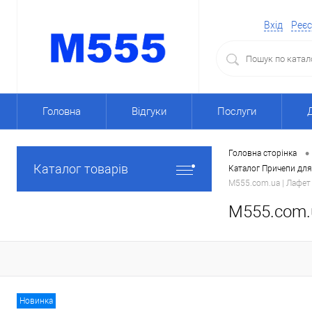
Вхід
Реєс
Головна
Відгуки
Послуги
•
Головна сторінка
Каталог товарів
Каталог Причепи для
M555.com.ua | Лафет
M555.com.u
Новинка