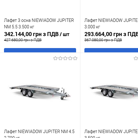
Лафет 3 осна NIEWIADOW JUPITER
Лафет NIEWIADOW JUPITE
NM 5.5 3.500 кг
3.000 кг
342.144,00 грн з ПДВ
293.664,00 грн з ПД
/ шт
427.680,00 грн з ПДВ
367.080,00 грн з ПДВ
В кошик
В кошик
Купити в 1 клік
До
Купити в 1 клік
До
порівняння
порівня
У обране
В наявності
У обране
В н
Лафет NIEWIADOW JUPITER NM 4.5
Лафет NIEWIADOW JUPITE