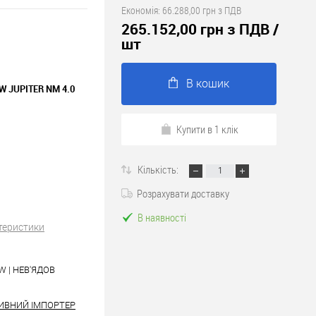
Економія:
66.288,00 грн з ПДВ
265.152,00 грн з ПДВ
/
шт
В кошик
W JUPITER
NM 4.0
Купити в 1 клік
Кількість:
Розрахувати доставку
В наявності
теристики
W | НЕВ'ЯДОВ
ИВНИЙ ІМПОРТЕР