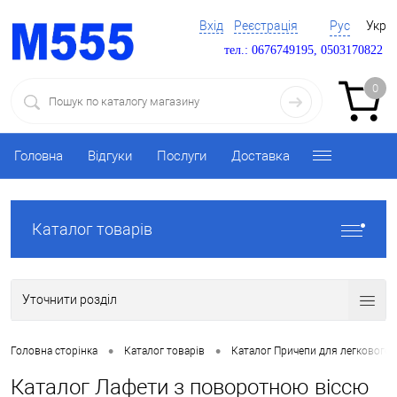
Вхід
Реєстрація
Рус
Укр
тел.: 0676749195, 0503170822
0
Головна
Відгуки
Послуги
Доставка
Каталог товарів
Уточнити розділ
•
•
Головна сторінка
Каталог товарів
Каталог Причепи для легкового 
Каталог Лафети з поворотною віссю