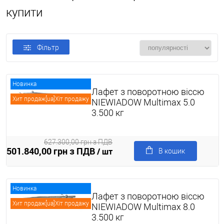
купити
Фільтр
Новинка
Лафет з поворотною віссю
Хит продаж[ua]Хіт продажу
NIEWIADOW Multimax 5.0
3.500 кг
627.300,00 грн з ПДВ
501.840,00 грн з ПДВ
/ шт
В кошик
Новинка
Лафет з поворотною віссю
Хит продаж[ua]Хіт продажу
NIEWIADOW Multimax 8.0
3.500 кг