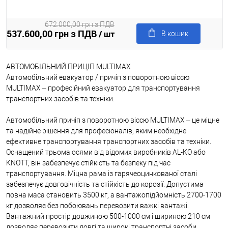
672.000,00 грн з ПДВ
537.600,00 грн з ПДВ
/ шт
В кошик
АВТОМОБІЛЬНИЙ ПРИЦІП MULTIMAX
Автомобільний евакуатор / причіп з поворотною віссю
MULTIMAX – професійний евакуатор для транспортування
транспортних засобів та техніки.
Автомобільний причіп з поворотною віссю MULTIMAX – це міцне
та надійне рішення для професіоналів, яким необхідне
ефективне транспортування транспортних засобів та техніки.
Оснащений трьома осями від відомих виробників AL-KO або
KNOTT, він забезпечує стійкість та безпеку під час
транспортування. Міцна рама із гарячеоцинкованої сталі
забезпечує довговічність та стійкість до корозії. Допустима
повна маса становить 3500 кг, а вантажопідйомність 2700-1700
кг дозволяє без побоювань перевозити важкі вантажі.
Вантажний простір довжиною 500-1000 см і шириною 210 см
дозволяє перевозити довгі та широкі транспортні засоби.