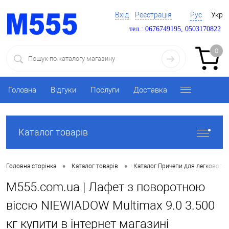
Вхід
Реєстрація
Рус
Укр
тел.: 0676749195, 0503170822
0
Головна
Відгуки
Послуги
Доставка
Каталог товарів
•
•
Головна сторінка
Каталог товарів
Каталог Причепи для легкового 
M555.com.ua | Лафет з поворотною
віссю NIEWIADOW Multimax 9.0 3.500
кг купити в інтернет магазині