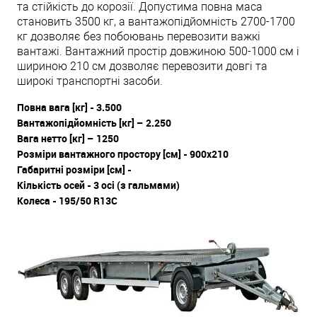
та стійкість до корозії. Допустима повна маса
становить 3500 кг, а вантажопідйомність 2700-1700
кг дозволяє без побоювань перевозити важкі
вантажі. Вантажний простір довжиною 500-1000 см і
шириною 210 см дозволяє перевозити довгі та
широкі транспортні засоби.
Повна вага [кг] - 3.500
Вантажопідйомність [кг] – 2.250
Вага нетто [кг] – 1250
Розміри вантажного простору [см] - 900x210
Габаритні розміри [см] -
Кількість осей - 3 осі (з гальмами)
Колеса - 195/50 R13C