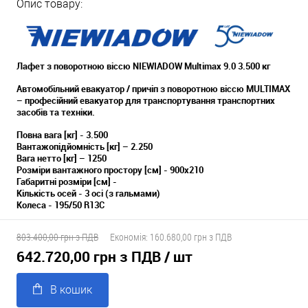
Опис товару:
Лафет з поворотною віссю NIEWIADOW Multimax 9.0 3.500 кг
Автомобільний евакуатор / причіп з поворотною віссю MULTIMAX
– професійний евакуатор для транспортування транспортних
засобів та техніки.
Повна вага [кг] - 3.500
Вантажопідйомність [кг] – 2.250
Вага нетто [кг] – 1250
Розміри вантажного простору [см] - 900x210
Габаритні розміри [см] -
Кількість осей - 3 осі (з гальмами)
Колеса - 195/50 R13C
803.400,00 грн з ПДВ
Економія:
160.680,00 грн з ПДВ
642.720,00 грн з ПДВ
/ шт
В кошик