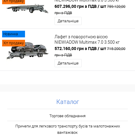
NIEWIADOW Multimax 8.0 3.500 кг
Хіт продажу
607.296,00 грн з ПДВ
/ шт
759.120,00
грн з ПДВ
Детальніше
Новинка
Лафет з поворотною віссю
NIEWIADOW Multimax 7.0 3.500 кг
Хіт продажу
572.160,00 грн з ПДВ
/ шт
715.200,00
грн з ПДВ
Детальніше
Каталог
Торгове обладнання
Причепи для легкового транспорту, бусів та малотонажних
вантажівок