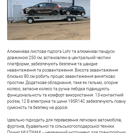
Алюмінієва листова підлога Lohr та алюмінієві пандуси
довжиною 250 см, встановлені в центральній частині
платформи, забезпечують безпечне та швидке
навантаження та розвантаження. Висота завантаження
близько 80 см робить процес завантаження винятково
простим. Додаткове обладнання, таке як гальмо, опорне
колесо, запасне колесо та ручна лебідка підвищують
функціональність та комфорт використання. 13-контактний
роз'єм, 12 В електрика та шини 195R14C забезпечують повну
сумісність та безпеку на дорозі.
Ідеально підходить для перевезення легкових автомобілів,
фургонів, будівельної та сільськогосподарської техніки.
Причіп MULTIMAX – незамінний інструмент для транспортних