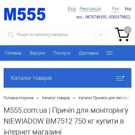
Вхід
Реєстрація
Рус
Укр
тел.: 0676749195, 0503170822
0
Головна
Відгуки
Послуги
Доставка
Каталог товарів
•
•
Головна сторінка
Каталог товарів
Каталог Причепи для легкового 
M555.com.ua | Причіп для моніторінгу
NIEWIADOW BM7512 750 кг купити в
інтернет магазині