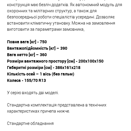
конструкція має безліч додатків. Як автономний модуль для
охоронних та мілітарних структур, а також для
безпосередньої роботи спеціалістів усередині. Дозволяє
встановити кліматичну утановку. Можна на замовлення
виготовити за параметрами замовника,
Повна вага [кг] - 750
Вантажопідйомність [кг] – 390
Вага нетто [кг] – 360
Розміри вантажного простору [см] - 200x100x150
Габаритні розміри [см] - 386x161x218
Кількість осей – 1 вісь (без гальм)
Колеса - 155/70 R13
У серію входять дві моделі.
Стандартна комплектація представлена ​​в технічних
характеристиках причепа нижче.
Стандартне обладнання