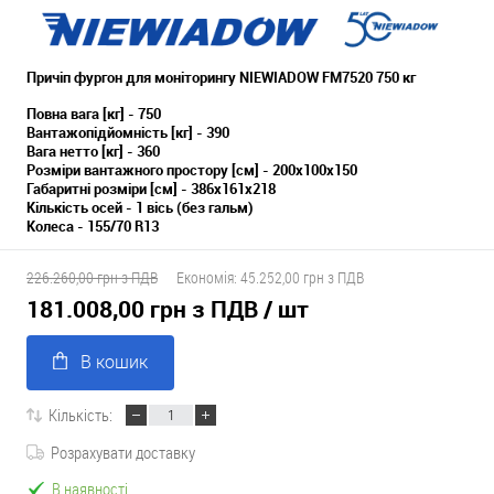
Причіп фургон для моніторингу NIEWIADOW FM7520 750 кг
Повна вага [кг] - 750
Вантажопідйомність [кг] - 390
Вага нетто [кг] - 360
Розміри вантажного простору [см] - 200x100x150
Габаритні розміри [см] - 386x161x218
Кількість осей - 1 вісь (без гальм)
Колеса - 155/70 R13
226.260,00 грн з ПДВ
Економія:
45.252,00 грн з ПДВ
181.008,00 грн з ПДВ
/ шт
В кошик
Кількість:
Розрахувати доставку
В наявності