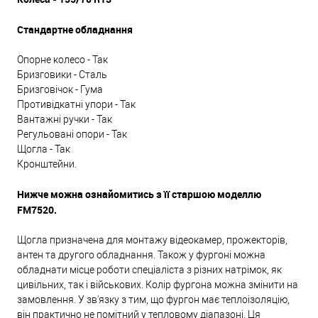
Стандартне обладнання
Опорне колесо - Так
Бризговики - Сталь
Бризговічок - Гума
Противідкатні упори - Так
Вантажні ручки - Так
Регульовані опори - Так
Щогла - Так
Кронштейни.
Нижче можна ознайомитись з її старшою моделлю
FM7520.
Щогла призначена для монтажу відеокамер, прожекторів,
антен та другого обладнання. Також у фургоні можна
обладнати місце роботи спеціаліста з різних натрімок, як
цивільних, так і військових. Колір фургона можна змінити на
замовлення. У зв'язку з тим, що фургон має теплоізоляцію,
він практично не помітний у тепловому діапазоні. Ця