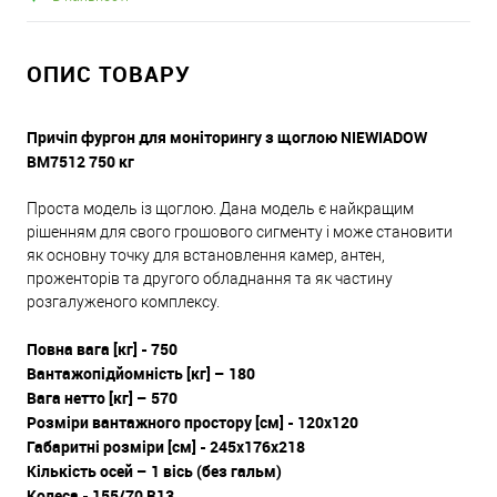
ОПИС ТОВАРУ
Причіп фургон для моніторингу з щоглою NIEWIADOW
BM7512 750 кг
Проста модель із щоглою. Дана модель є найкращим
рішенням для свого грошового сигменту і може становити
як основну точку для встановлення камер, антен,
проженторів та другого обладнання та як частину
розгалуженого комплексу.
Повна вага [кг] - 750
Вантажопідйомність [кг] – 180
Вага нетто [кг] – 570
Розміри вантажного простору [см] - 120x120
Габаритні розміри [см] - 245x176x218
Кількість осей – 1 вісь (без гальм)
Колеса - 155/70 R13