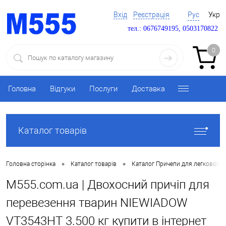
Вхід
Реєстрація
Рус
Укр
тел.: 0676749195, 0503170822
0
Головна
Відгуки
Послуги
Доставка
Каталог товарів
•
•
Головна сторінка
Каталог товарів
Каталог Причепи для легкового 
M555.com.ua | Двохосний причіп для
перевезення тварин NIEWIADOW
VT3543HT 3.500 кг купити в інтернет