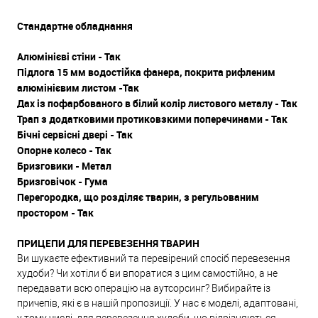
Стандартне обладнання
Алюмінієві стіни - Так
Підлога 15 мм водостійка фанера, покрита рифленим
алюмінієвим листом -Так
Дах із пофарбованого в білий колір листового металу - Так
Трап з додатковими протиковзкими поперечинами - Так
Бічні сервісні двері - Так
Опорне колесо - Так
Бризговики - Метал
Бризговічок - Гума
Перегородка, що розділяє тварин, з регульованим
простором - Так
ПРИЦЕПИ ДЛЯ ПЕРЕВЕЗЕННЯ ТВАРИ
Н
Ви шукаєте ефективний та перевірений спосіб перевезення
худоби? Чи хотіли б ви впоратися з цим самостійно, а не
передавати всю операцію на аутсорсинг? Вибирайте із
причепів, які є в нашій пропозиції. У нас є моделі, адаптовані,
у тому числі, для перевезення худоби, що відрізняються