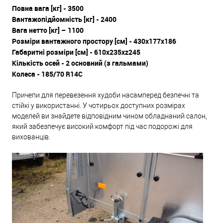
Повна вага [кг] - 3500
Вантажопідйомність [кг] - 2400
Вага нетто [кг] – 1100
Розміри вантажного простору [см] - 430x177x186
Габаритні розміри [см] - 610x235xz245
Кількість осей - 2 основний (з гальмами)
Колеса - 185/70 R14С
Причепи для перевезення худоби насамперед безпечні та
стійкі у використанні. У чотирьох доступних розмірах
моделей ви знайдете відповідним чином обладнаний салон,
який забезпечує високий комфорт під час подорожі для
вихованців.