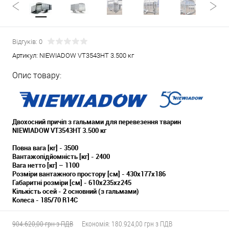
Відгуків: 0
Артикул:
NIEWIADOW VT3543HT 3.500 кг
Опис товару:
Двохосний причіп з гальмами для перевезення тварин
NIEWIADOW VT3543HT 3.500 кг
Повна вага [кг] - 3500
Вантажопідйомність [кг] - 2400
Вага нетто [кг] – 1100
Розміри вантажного простору [см] - 430x177x186
Габаритні розміри [см] - 610x235xz245
Кількість осей - 2 основний (з гальмами)
Колеса - 185/70 R14С
904.620,00 грн з ПДВ
Економія:
180.924,00 грн з ПДВ