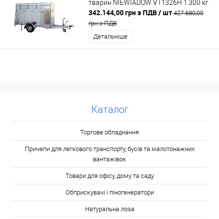
тварин NIEWIADOW VT1326H 1.300 кг
342.144,00 грн з ПДВ
/ шт
427.680,00
грн з ПДВ
Детальніше
Каталог
Торгове обладнання
Причепи для легкового транспорту, бусів та малотонажних
вантажівок
Товари для офісу, дому та саду
Обприскувачі і піногенератори
Натуральна лоза