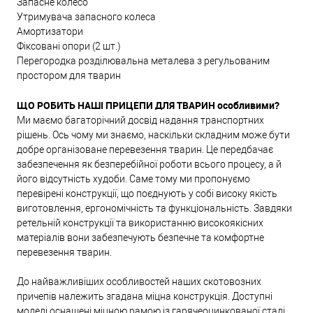
Запасне колесо
Утримувача запасного колеса
Амортизатори
Фіксовані опори (2 шт.)
Перегородка розділювальна металева з регульованим
простором для тварин
ЩО РОБИТЬ НАШІ ПРИЦЕПИ ДЛЯ ТВАРИН особливими?
Ми маємо багаторічний досвід надання транспортних
рішень. Ось чому ми знаємо, наскільки складним може бути
добре організоване перевезення тварин. Це передбачає
забезпечення як безперебійної роботи всього процесу, а й
його відсутність худоби. Саме тому ми пропонуємо
перевірені конструкції, що поєднують у собі високу якість
виготовлення, ергономічність та функціональність. Завдяки
ретельній конструкції та використанню високоякісних
матеріалів вони забезпечують безпечне та комфортне
перевезення тварин.
До найважливіших особливостей наших скотовозних
причепів належить згадана міцна конструкція. Доступні
моделі оснащені міцною рамою із гарячеоцинкованої сталі.