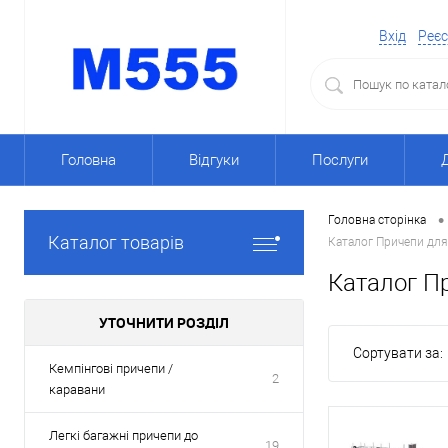
Вхід
Реєс
Головна
Відгуки
Послуги
•
Головна сторінка
Каталог товарів
Каталог Причепи для
Каталог Пр
УТОЧНИТИ РОЗДІЛ
Сортувати за:
Кемпінгові причепи /
2
каравани
Легкі багажні причепи до
19