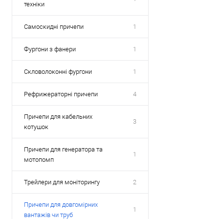
техніки
Самоскидні причепи
1
Фургони з фанери
1
Скловолоконні фургони
1
Рефрижераторні причепи
4
Причепи для кабельних
3
котушок
Причепи для генератора та
1
мотопомп
Трейлери для моніторингу
2
Причепи для довгомірних
1
вантажів чи труб