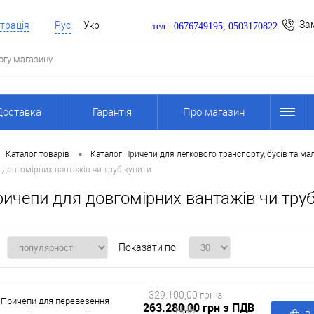
За
трація
Рус
Укр
тел.: 0676749195, 0503170822
Доставка
Гарантія
Про магазин
•
Каталог товарів
Каталог Причепи для легкового транспорту, бусів та м
 довгомірних вантажів чи труб купити
ичепи для довгомірних вантажів чи труб
Показати по:
329.100,00 грн з
Причепи для перевезення
263.280,00 грн з ПДВ
ПДВ