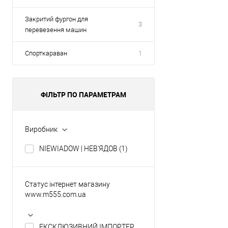
Закритий фургон для
3
перевезення машин
Спорткараван
1
ФІЛЬТР ПО ПАРАМЕТРАМ
Виробник
NIEWIADOW | НЕВ'ЯДОВ
(1)
Статус інтернет магазину
www.m555.com.ua
ЕКСКЛЮЗИВНИЙ ІМПОРТЕР