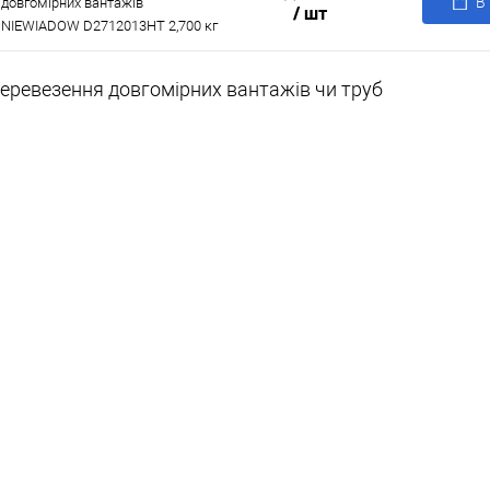
В
довгомірних вантажів
/ шт
NIEWIADOW D2712013HT 2,700 кг
еревезення довгомірних вантажів чи труб