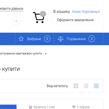
мовити дзвінок
В кошику
поки порожньо
0
Оформити замовлення
0
0
Вибране
Порівняння
•
алотонажних вантажівок купити
 купити
Вид каталогу:
Купити в 1 клік
У обране