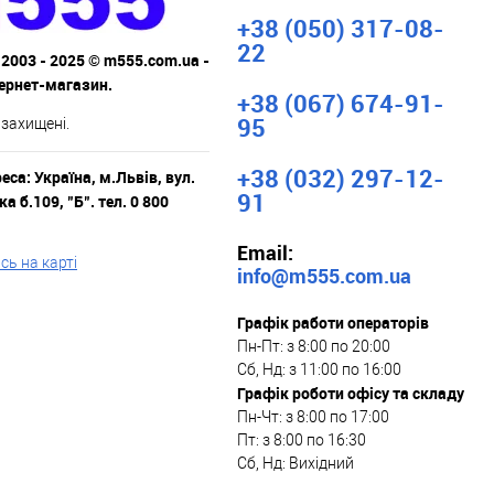
+38 (050) 317-08-
22
 2003 - 2025 © m555.com.ua -
тернет-магазин.
+38 (067) 674-91-
95
 захищені.
+38 (032) 297-12-
са: Україна, м.Львів, вул.
91
а б.109, "Б". тел. 0 800
Email:
ь на карті
info@m555.com.ua
Графік работи операторів
Пн-Пт: з 8:00 по 20:00
Сб, Нд: з 11:00 по 16:00
Графік роботи офісу та складу
Пн-Чт: з 8:00 по 17:00
Пт: з 8:00 по 16:30
Сб, Нд: Вихідний