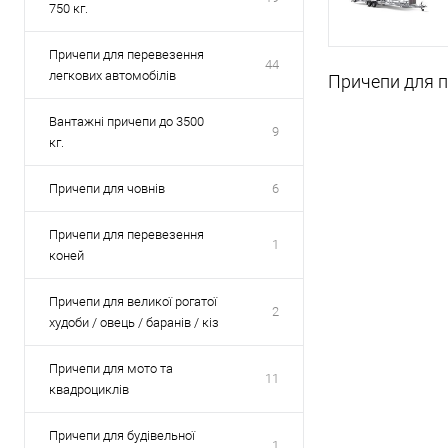
750 кг.
Причепи для перевезення
44
легкових автомобілів
Причепи для п
Вантажні причепи до 3500
9
кг.
Причепи для човнів
6
Причепи для перевезення
1
коней
Причепи для великої рогатої
2
худоби / овець / баранів / кіз
Причепи для мото та
11
квадроциклів
Причепи для будівельної
1