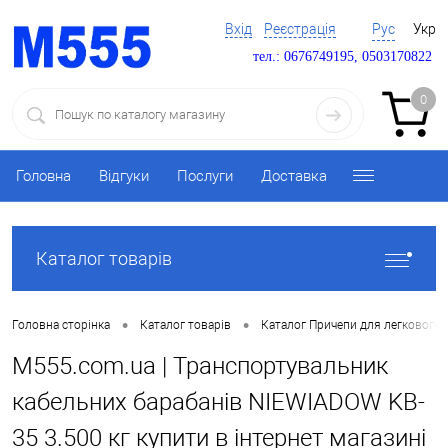
Вхід
Реєстрація
Рус
Укр
тел.: 0676749195, 0503170822
0
Головна
Відгуки
Послуги
Доставка
Каталог товарів
•
•
Головна сторінка
Каталог товарів
Каталог Причепи для легкового 
M555.com.ua | Транспортувальник
кабельних барабанів NIEWIADOW KB-
35 3.500 кг купити в інтернет магазині