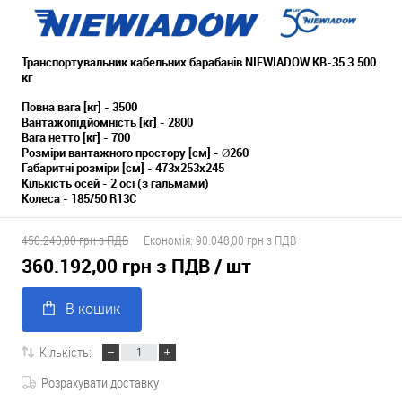
Транспортувальник кабельних барабанів NIEWIADOW KB-35 3.500
кг
Повна вага [кг] - 3500
Вантажопідйомність [кг] - 2800
Вага нетто [кг] - 700
Розміри вантажного простору [см] - Ø260
Габаритні розміри [см] - 473x253x245
Кількість осей - 2 осі (з гальмами)
Колеса - 185/50 R13C
450.240,00 грн з ПДВ
Економія:
90.048,00 грн з ПДВ
360.192,00 грн з ПДВ
/ шт
В кошик
Кількість:
Розрахувати доставку