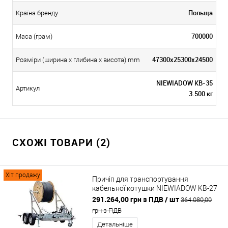
Польща
Країна бренду
700000
Маса (грам)
47300x25300x24500
Розміри (ширина х глибина х висота) mm
NIEWIADOW KB-35
Артикул
3.500 кг
СХОЖІ ТОВАРИ (2)
Хіт продажу
Причіп для транспортування
кабельної котушки NIEWIADOW KB-27
2.700 кг
291.264,00 грн з ПДВ
/ шт
364.080,00
грн з ПДВ
Детальніше