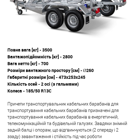
Повна вага [кг] - 3500
Вантажопідйомність [кг] - 2800
Вага нетто [кг] - 700
Розміри вантажного простору [см] - Ø260
Габаритні розміри [см] - 473x253x245
Кількість осей - 2 осі (з гальмами)
Колеса - 185/50 R13C
Причепи транспортувальник кабельних барабанів для
транспортування кабельних барабанів призначені для
транспортування кабельних барабанів в енергетичній,
телекомунікаційній та будівельній галузях. Завдяки знімній
задній балці і опорам, що відгвинчуються (2 спереду і 2
ззаду) завантаження і стійкість під час роботи