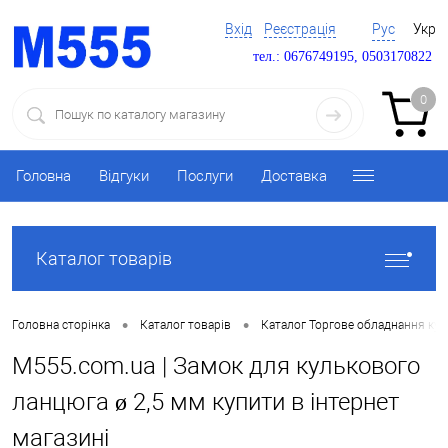
Вхід
Реєстрація
Рус
Укр
тел.: 0676749195, 0503170822
0
Головна
Відгуки
Послуги
Доставка
Каталог товарів
•
•
Головна сторінка
Каталог товарів
Каталог Торгове обладнання ку
M555.com.ua | Замок для кулькового
ланцюга ø 2,5 мм купити в інтернет
магазині