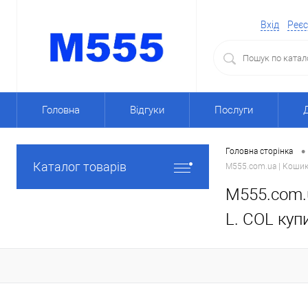
Вхід
Реєс
Головна
Відгуки
Послуги
•
Головна сторінка
Каталог товарів
M555.com.ua | Кошик 
M555.com.u
L. COL куп