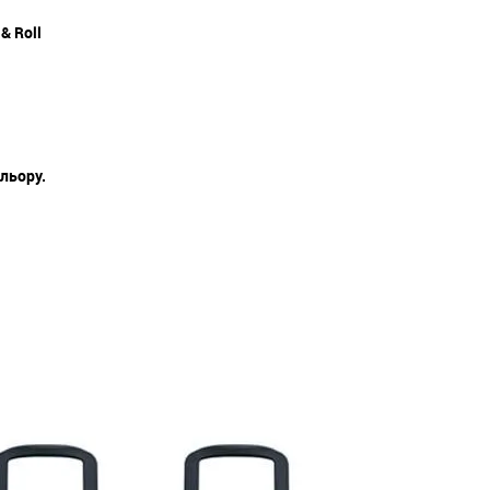
& Roll
льору.