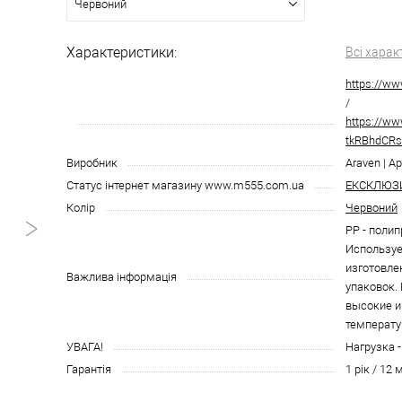
Червоний
Характеристики:
Всі харак
https://w
/
https://w
tkRBhdCRs
Виробник
Araven | А
Статус інтернет магазину www.m555.com.ua
ЕКСКЛЮЗ
Колір
Червоний
PP - полип
Используе
изготовле
Важлива інформація
упаковок.
высокие и
температу
УВАГА!
Нагрузка - 
Гарантія
1 рік / 12 