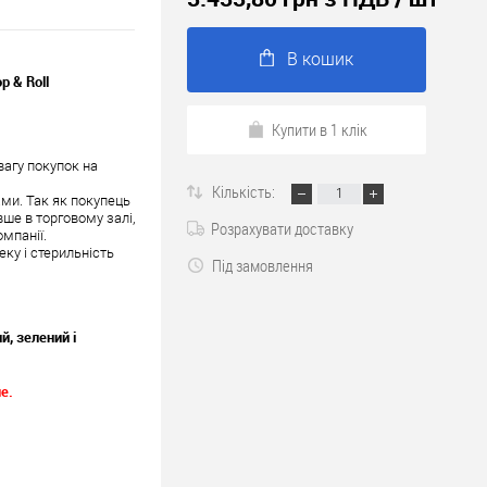
В кошик
 & Roll
Купити в 1 клік
вагу покупок на
Кількість:
ами. Так як покупець
ше в торговому залі,
Розрахувати доставку
мпанії.
ку і стерильність
Під замовлення
й, зелений і
е.