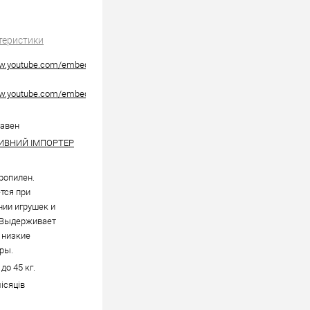
теристики
ww.youtube.com/embed/W3bF7SNabKc
ww.youtube.com/embed/A-
равен
ИВНИЙ ІМПОРТЕР
ропилен.
тся при
нии игрушек и
 Выдерживает
 низкие
ры.
до 45 кг.
місяців