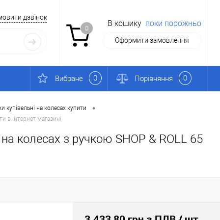
мовити дзвінок
В кошику
поки порожньо
0
Оформити замовлення
0
0
Вибране
Порівняння
•
и купівельні на колесах купити
ти в інтернет магазині
 на колесах з ручкою SHOP & ROLL 65
3.433,80 грн з ПДВ
/ шт