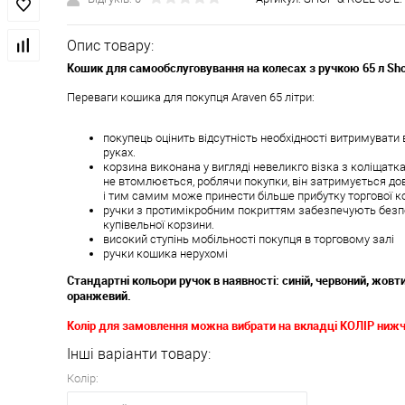
Опис товару:
Кошик для самообслуговування на колесах з ручкою 65 л Shop
Переваги кошика для покупця Araven 65 літри:
покупець оцінить відсутність необхідності витримувати 
руках.
корзина виконана у вигляді невеликго візка з коліщатк
не втомлюється, роблячи покупки, він затримується дов
і тим самим може принести більше прибутку торгової ко
ручки з протимікробним покриттям забезпечують безпе
купівельної корзини.
високий ступінь мобільності покупця в торговому залі
ручки кошика нерухомі
Стандартні кольори ручок в наявності: синій, червоний, жовти
оранжевий.
Колір для замовлення можна вибрати на вкладці КОЛІР нижч
Інші варіанти товару:
Колір: