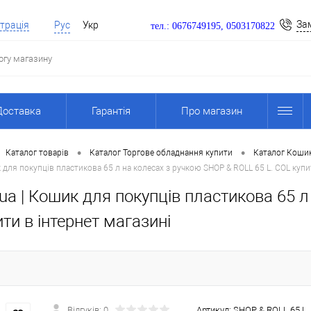
За
трація
Рус
Укр
тел.: 0676749195, 0503170822
Доставка
Гарантія
Про магазин
•
•
Каталог товарів
Каталог Торгове обладнання купити
Каталог Кошик
для покупців пластикова 65 л на колесах з ручкою SHOP & ROLL 65 L. COL купи
a | Кошик для покупців пластикова 65 л
ити в інтернет магазині
Відгуків: 0
Артикул:
SHOP & ROLL 65 L.