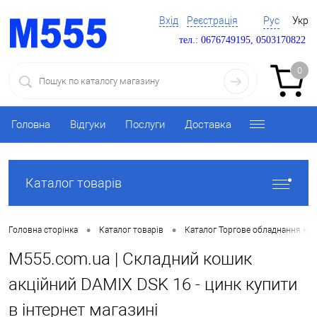
Вхід
Реєстрація
Рус
Укр
тел.: 0676749195, 0503170822
0
Головна
Відгуки
Послуги
Доставка
Каталог товарів
•
•
Головна сторінка
Каталог товарів
Каталог Торгове обладнання ку
M555.com.ua | Складний кошик
акційний DAMIX DSK 16 - цинк купити
в інтернет магазині