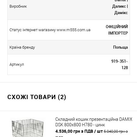
Даликс |
Виробник
Дамікс
ОФІЦІЙНИЙ
Статус інтернет магазину www.m555.com.ua
ІМПОРТЕР
Польща
Країна бренду
919-351-
Артикул
128
СХОЖІ ТОВАРИ (2)
Складний кошик презентаційна DAMIX
DSK 800х800 Н780 - цинк
4.536,00 грн з ПДВ
/ шт
5.040,00 грн з