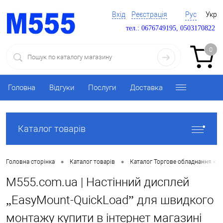
Вхід
Реєстрація
Рус
Укр
тел.: 0676749195, 0503170822
0
Головна
Відгуки
Послуги
Доставка
Каталог товарів
•
•
Головна сторінка
Каталог товарів
Каталог Торгове обладнання ку
M555.com.ua | Настінний дисплей
„EasyMount-QuickLoad” для швидкого
монтажу купити в інтернет магазині