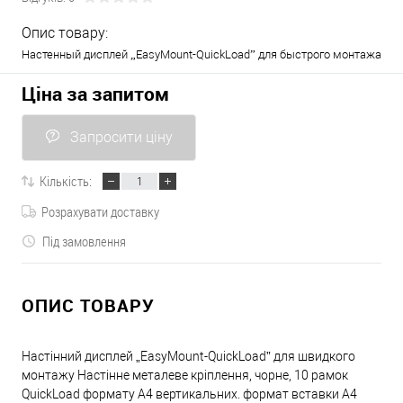
Опис товару:
Настенный дисплей „EasyMount-QuickLoad” для быстрого монтажа
Ціна за запитом
Запросити ціну
Кількість:
Розрахувати доставку
Під замовлення
ОПИС ТОВАРУ
Настінний дисплей „EasyMount-QuickLoad” для швидкого
монтажу Настінне металеве кріплення, чорне, 10 рамок
QuickLoad формату А4 вертикальних. формат вставки A4