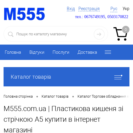
Вхід
Реєстрація
Рус
Укр
тел.: 0676749195, 0503170822
0
Головна
Відгуки
Послуги
Доставка
Каталог товарів
•
•
Головна сторінка
Каталог товарів
Каталог Торгове обладнання ку
M555.com.ua | Пластикова кишеня зі
стрічкою A5 купити в інтернет
магазині