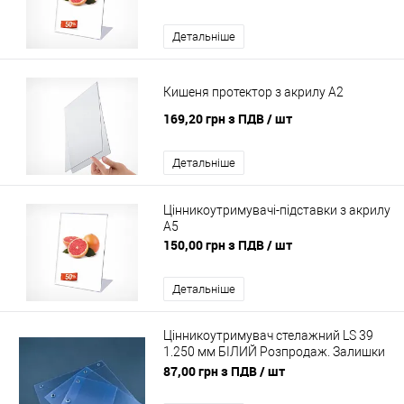
Детальніше
Кишеня протектор з акрилу A2
169,20 грн з ПДВ
/ шт
Детальніше
Цінникоутримувачі-підставки з акрилу
A5
150,00 грн з ПДВ
/ шт
Детальніше
Цінникоутримувач стелажний LS 39
1.250 мм БІЛИЙ Розпродаж. Залишки
обмежені.
87,00 грн з ПДВ
/ шт