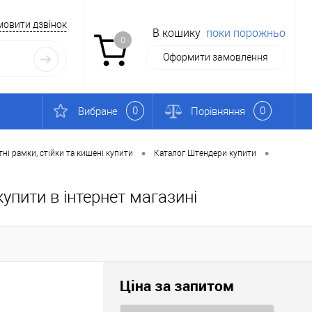
мовити дзвінок
В кошику
поки порожньо
0
Оформити замовлення
0
0
Вибране
Порівняння
•
•
ні рамки, стійки та кишені купити
Каталог Штендери купити
упити в інтернет магазині
Ціна за запитом