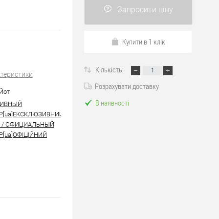
Запросити ціну
Купити в 1 клік
Кількість:
ктеристики
Розрахувати доставку
рЙот
В наявності
ИВНЫЙ
Р[ua]ЕКСКЛЮЗИВНИЙ
Р / ОФИЦИАЛЬНЫЙ
[ua]ОФІЦІЙНИЙ