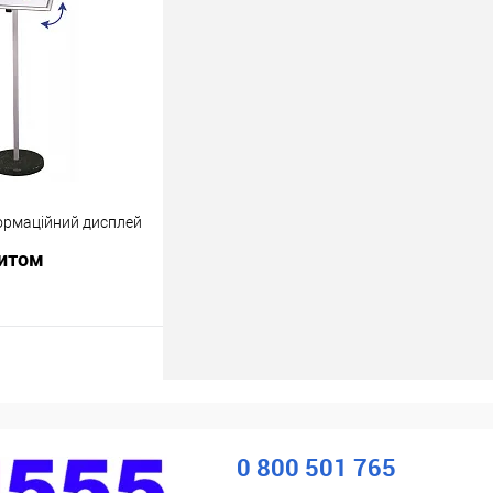
ік
До
порівняння
В наявності
формаційний дисплей
питом
росити ціну
ік
До
порівняння
0 800 501 765
В наявності