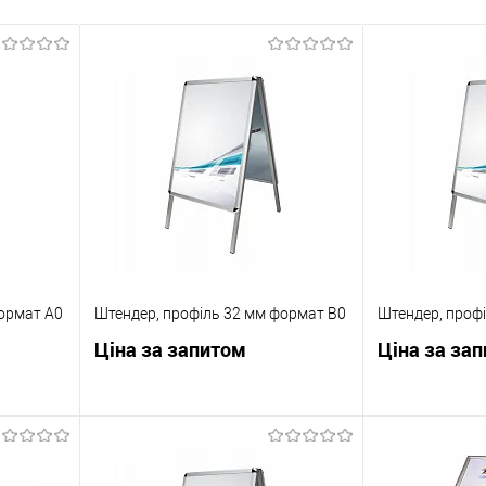
ормат A0
Штендер, профіль 32 мм формат B0
Штендер, проф
Ціна за запитом
Ціна за за
ну
Запросити ціну
Зап