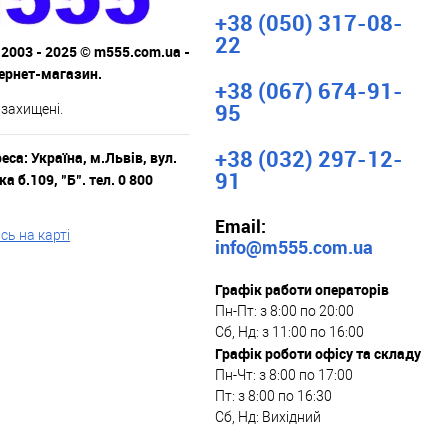
+38 (050) 317-08-
22
 2003 - 2025 © m555.com.ua -
тернет-магазин.
+38 (067) 674-91-
95
 захищені.
+38 (032) 297-12-
са: Україна, м.Львів, вул.
91
а б.109, "Б". тел. 0 800
Email:
ь на карті
info@m555.com.ua
Графік работи операторів
Пн-Пт: з 8:00 по 20:00
Сб, Нд: з 11:00 по 16:00
Графік роботи офісу та складу
Пн-Чт: з 8:00 по 17:00
Пт: з 8:00 по 16:30
Сб, Нд: Вихідний