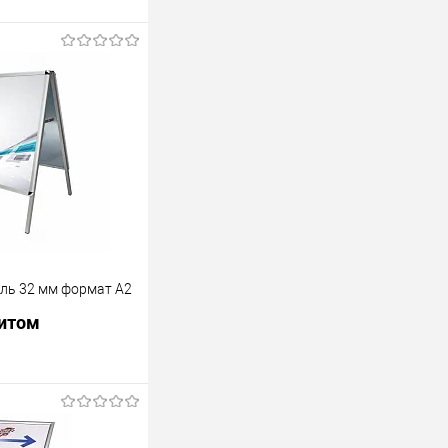
іль 32 мм формат А2
питом
росити ціну