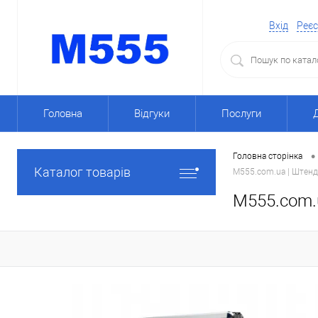
Вхід
Реєс
Головна
Відгуки
Послуги
•
Головна сторінка
Каталог товарів
M555.com.ua | Штенд
M555.com.u