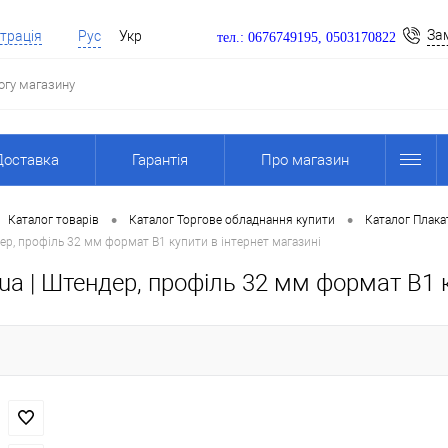
За
трація
Рус
Укр
тел.: 0676749195, 0503170822
Доставка
Гарантія
Про магазин
•
•
Каталог товарів
Каталог Торгове обладнання купити
Каталог Плакат
ер, профіль 32 мм формат B1 купити в інтернет магазині
a | Штендер, профіль 32 мм формат B1 к