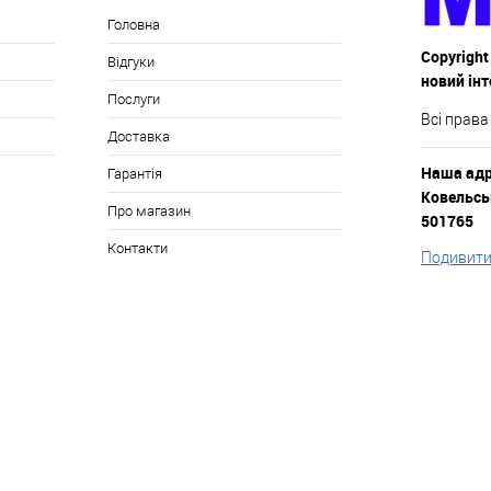
Головна
Copyright
Відгуки
новий ін
Послуги
Всі права
Доставка
Наша адре
Гарантія
Ковельськ
Про магазин
501765
Контакти
Подивитис