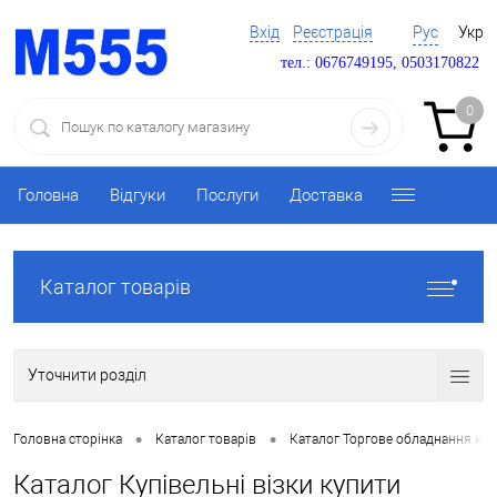
Вхід
Реєстрація
Рус
Укр
тел.: 0676749195, 0503170822
0
Головна
Відгуки
Послуги
Доставка
Каталог товарів
Уточнити розділ
•
•
Головна сторінка
Каталог товарів
Каталог Торгове обладнання ку
Каталог Купівельні візки купити