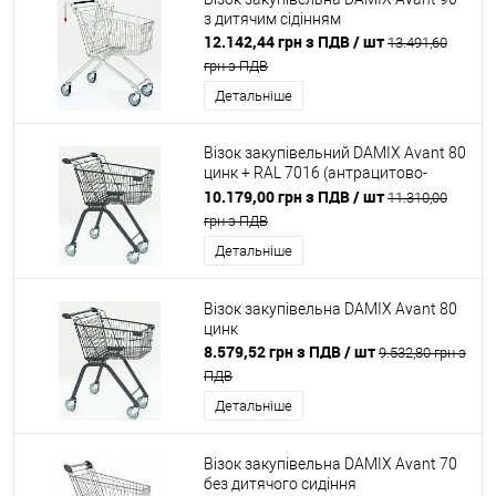
з дитячим сідінням
12.142,44 грн з ПДВ
/ шт
13.491,60
грн з ПДВ
Детальніше
Візок закупівельний DAMIX Avant 80
цинк + RAL 7016 (антрацитово-
сірий)
10.179,00 грн з ПДВ
/ шт
11.310,00
грн з ПДВ
Детальніше
Візок закупівельна DAMIX Avant 80
цинк
8.579,52 грн з ПДВ
/ шт
9.532,80 грн з
ПДВ
Детальніше
Візок закупівельна DAMIX Avant 70
без дитячого сидіння