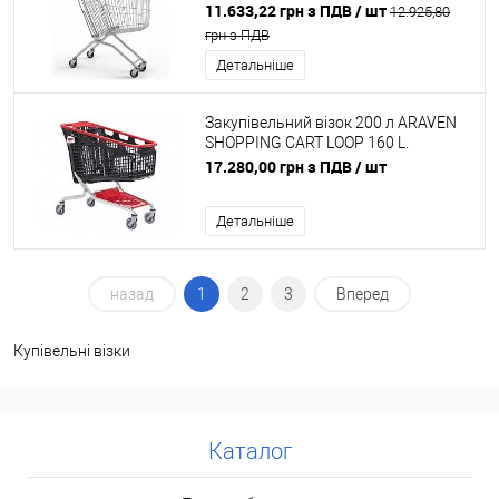
11.633,22 грн з ПДВ
/ шт
12.925,80
грн з ПДВ
Детальніше
Закупівельний візок 200 л ARAVEN
SHOPPING CART LOOP 160 L.
Червоний
17.280,00 грн з ПДВ
/ шт
Детальніше
назад
1
2
3
Вперед
Купівельні візки
Каталог