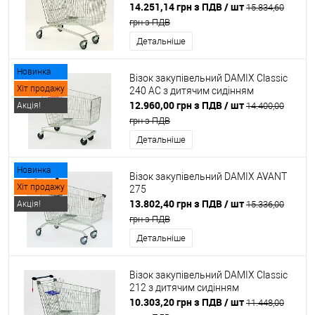
14.251,14 грн з ПДВ
/ шт
15.834,60
грн з ПДВ
Детальніше
Новинка
Візок закупівельний DAMIX Classic
Хіт продажу
240 AC з дитячим сидінням
12.960,00 грн з ПДВ
/ шт
Акція!
14.400,00
грн з ПДВ
Детальніше
Новинка
Візок закупівельний DAMIX AVANT
Хіт продажу
275
13.802,40 грн з ПДВ
/ шт
Акція!
15.336,00
грн з ПДВ
Детальніше
Візок закупівельний DAMIX Classic
212 з дитячим сидінням
10.303,20 грн з ПДВ
/ шт
11.448,00