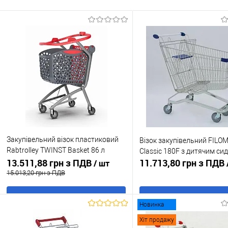
Закупівельний візок пластиковий
Візок закупівельний FIL
Rabtrolley TWINST Basket 86 л
Classic 180F з дитячим си
Червоний
13.511,88 грн з ПДВ
11.713,80 грн з ПДВ
/ шт
15.013,20 грн з ПДВ
В кошик
В кошик
Новинка
Хіт продажу