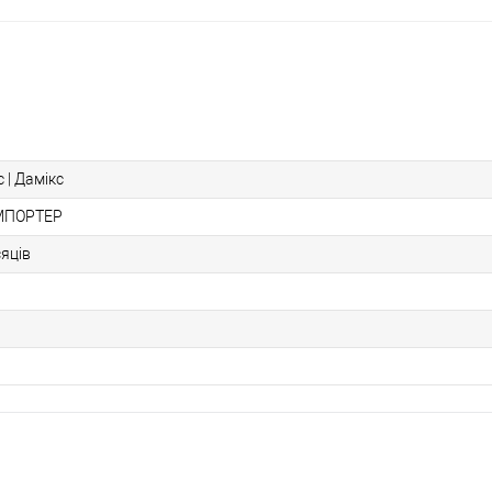
 | Дамікс
МПОРТЕР
сяців