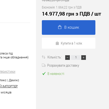
16.642,20 грн з ПДВ
Економія:
1.664,22 грн з ПДВ
14.977,98 грн з ПДВ
/ шт
В кошик
Купити в 1 клік
олеса під
Кількість:
та інше обладнання)
Розрахувати доставку
теристики
В наявності
ликс | Дамікс
Й ІМПОРТЕР
6 місяців