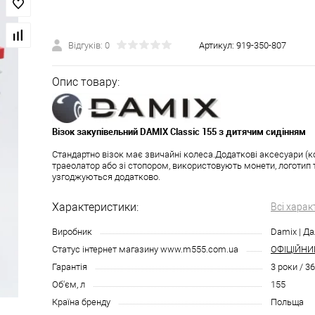
Відгуків: 0
Артикул:
919-350-807
Опис товару:
Візок закупівельний DAMIX Classic 155 з дитячим сидінням
Стандартно візок має звичайні колеса.Додаткові аксесуари (к
траеолатор або зі стопором, використовують монети, логотип 
узгоджуються додатково.
Характеристики:
Всі харак
Виробник
Damix | Да
Статус інтернет магазину www.m555.com.ua
ОФІЦІЙНИ
Гарантія
3 роки / 3
Об'єм, л
155
Країна бренду
Польща