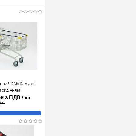
льний DAMIX Avant
м сидінням
рн з ПДВ
/ шт
ПДВ
В кошик