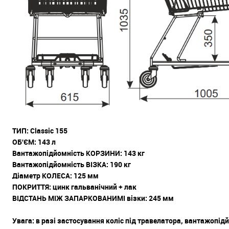
ТИП: Classic 155
ОБ'ЄМ: 143 л
Вантажопідйомність КОРЗИНИ: 143 кг
Вантажопідйомність ВІЗКА: 190 кг
Діаметр КOЛЕСА: 125 мм
ПОКРИТТЯ: цинк гальванічний + лак
ВІДСТАНЬ МІЖ ЗАПАРКОВАНИМІ візки: 245 мм
Увага: в разі застосування коліс під травелатора, вантажопідй