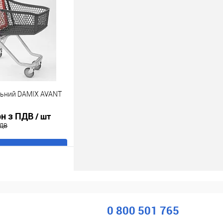
ік
До
порівняння
В наявності
ельний DAMIX AVANT
рн з ПДВ
/ шт
ПДВ
В кошик
ік
До
порівняння
В наявності
0 800 501 765