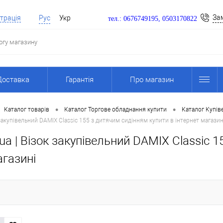
За
трація
Рус
Укр
тел.: 0676749195, 0503170822
Доставка
Гарантія
Про магазин
•
•
Каталог товарів
Каталог Торгове обладнання купити
Каталог Купіве
закупівельний DAMIX Classic 155 з дитячим сидінням купити в інтернет магазин
a | Візок закупівельний DAMIX Classic 1
агазині