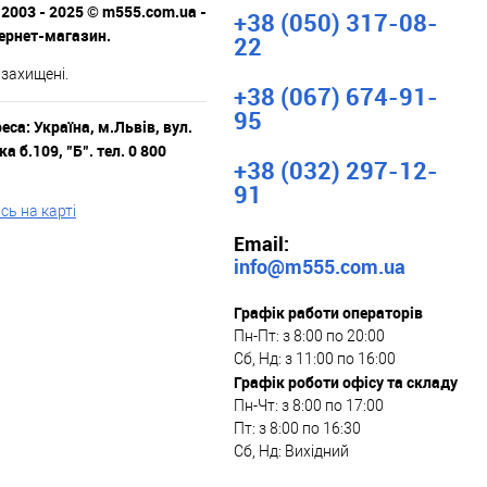
 2003 - 2025 © m555.com.ua -
+38 (050) 317-08-
тернет-магазин.
22
 захищені.
+38 (067) 674-91-
95
са: Україна, м.Львів, вул.
а б.109, "Б". тел. 0 800
+38 (032) 297-12-
91
ь на карті
Email:
info@m555.com.ua
Графік работи операторів
Пн-Пт: з 8:00 по 20:00
Сб, Нд: з 11:00 по 16:00
Графік роботи офісу та складу
Пн-Чт: з 8:00 по 17:00
Пт: з 8:00 по 16:30
Сб, Нд: Вихідний