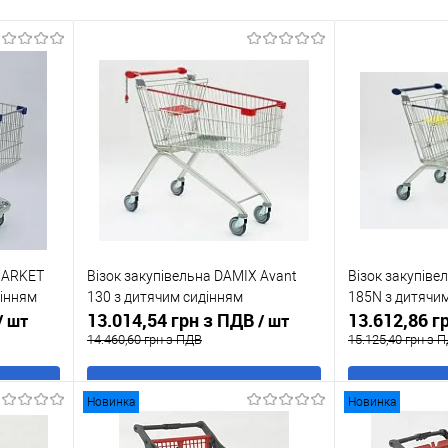
OMARKET
Візок закупівельна DAMIX Avant
Візок закупіве
дінням
130 з дитячим сидінням
185N з дитячи
13.014,54 грн з ПДВ
13.612,86 г
/ шт
/ шт
14.460,60 грн з ПДВ
15.125,40 грн з 
В кошик
Новинка
Новинка