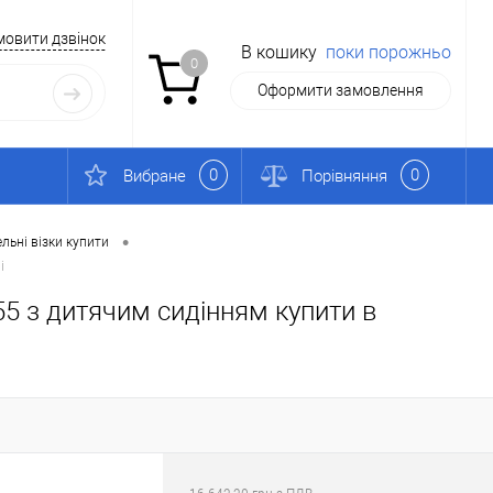
мовити дзвінок
В кошику
поки порожньо
0
Оформити замовлення
0
0
Вибране
Порівняння
•
льні візки купити
і
55 з дитячим сидінням купити в