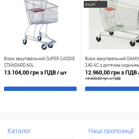
Купити в 1 клік
До
Купити в 1 клік
До
Акція!
порівняння
порівня
У обране
В наявності
У обране
В н
Колір:
Червоний
Візок закупівельний SUPER CADDIE
Візок закупівельний DAMIX
STANDARD 60L
240 AC з дитячим сидіння
13.104,00 грн з ПДВ
12.960,00 грн з ПДВ
/ шт
14.400,00 грн з ПДВ
В кошик
В кошик
Купити в 1 клік
До
Купити в 1 клік
До
порівняння
порівня
У обране
В наявності
У обране
В н
Каталог
Наші пропозиції