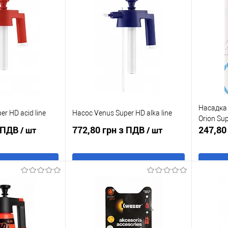
к
До
Купити в 1 клік
До
Купити
порівняння
порівняння
В наявності
У обране
В наявності
У обр
Насадка
r HD acid line
Насос Venus Super HD alka line
Orion Sup
з ПДВ
772,80 грн з ПДВ
247,80
/ шт
/ шт
 кошик
В кошик
к
До
Купити в 1 клік
До
Купити
порівняння
порівняння
В наявності
У обране
В наявності
У обр