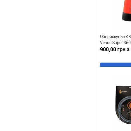
Обприскувач К
Venus Super 360 
900,00 грн 
В
Купити в 1 клі
У обране