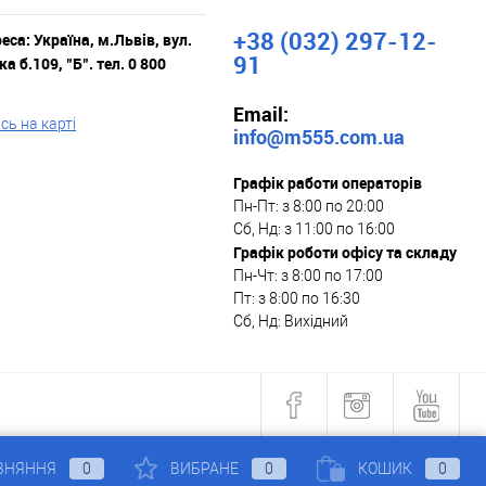
+38 (032) 297-12-
са: Україна, м.Львів, вул.
91
а б.109, "Б". тел. 0 800
Email:
ь на карті
info@m555.com.ua
Графік работи операторів
Пн-Пт: з 8:00 по 20:00
Сб, Нд: з 11:00 по 16:00
Графік роботи офісу та складу
Пн-Чт: з 8:00 по 17:00
Пт: з 8:00 по 16:30
Сб, Нд: Вихідний
ВНЯННЯ
0
ВИБРАНЕ
0
КОШИК
0