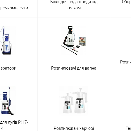
Баки для подачі води під
Обпр
а ремкомплекти
тиском
Розпи
нератори
Розпилювачі для вапна
для лугів PH 7-
14
Розпилювачі харчові
Те