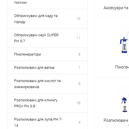
тиском
Аксесуари т
Обприскувачі для саду та
13
городу
Обприскувачі серії SUPER
11
PH 5-7
Піногенератори
6
Піноге
Розпилювачі для вапна
1
Розпилювачі для кислот та
5
знежирювачів
Розпилювачі для клінінгу
18
PRO+ PH 3-8
Розпилювачі для лугів PH 7-
Розпилювачі 
4
14