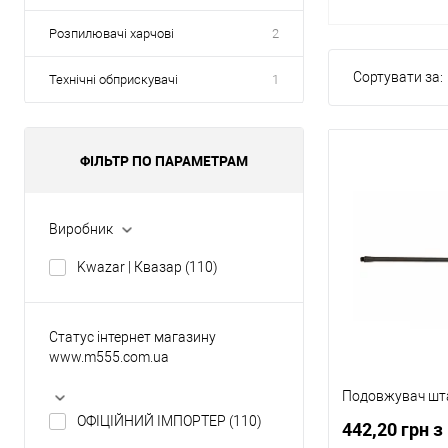
Розпилювачі харчові
2
Сортувати за:
Технічні обприскувачі
1
ФІЛЬТР ПО ПАРАМЕТРАМ
Виробник
Kwazar | Квазар
(110)
Статус інтернет магазину
www.m555.com.ua
Подовжувач шт
ОФІЦІЙНИЙ ІМПОРТЕР
(110)
442,20 грн 