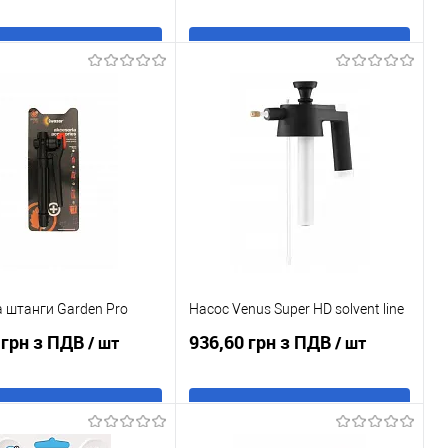
В кошик
В кошик
 в 1 клік
До
Купити в 1 клік
До
порівняння
порівняння
ане
В наявності
У обране
В наявності
 штанги Garden Pro
Насос Venus Super HD solvent line
 грн з ПДВ
936,60 грн з ПДВ
/ шт
/ шт
В кошик
В кошик