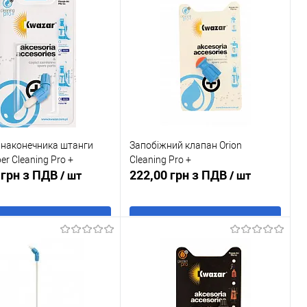
 в 1 клік
До
Купити в 1 клік
До
порівняння
порівняння
ане
В наявності
У обране
В наявності
 наконечника штанги
Запобіжний клапан Orion
er Cleaning Pro +
Cleaning Pro +
 грн з ПДВ
222,00 грн з ПДВ
/ шт
/ шт
В кошик
В кошик
 в 1 клік
До
Купити в 1 клік
До
порівняння
порівняння
ане
В наявності
У обране
В наявності