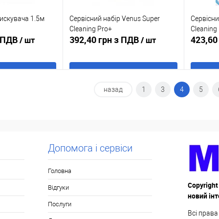
искувача 1.5м
Сервісний набір Venus Super
Сервісни
Cleaning Pro+
Cleaning 
з ПДВ
392,40 грн з ПДВ
423,60
/ шт
/ шт
 кошик
В кошик
назад
1
3
4
5
к
До
Купити в 1 клік
До
Купити
порівняння
порівняння
В наявності
У обране
В наявності
У обр
Допомога і сервіси
Головна
Copyright
Відгуки
новий ін
Послуги
Всі права