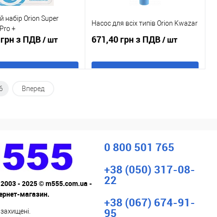
й набір Orion Super
Насос для всіх типів Orion Kwazar
Pro +
 грн з ПДВ
671,40 грн з ПДВ
/ шт
/ шт
В кошик
В кошик
6
Вперед
 в 1 клік
До
Купити в 1 клік
До
порівняння
порівняння
ане
В наявності
У обране
В наявності
0 800 501 765
+38 (050) 317-08-
22
 2003 - 2025 © m555.com.ua -
тернет-магазин.
+38 (067) 674-91-
95
 захищені.