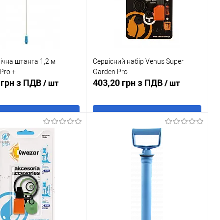
ічна штанга 1,2 м
Сервісний набір Venus Super
Pro +
Garden Pro
 грн з ПДВ
403,20 грн з ПДВ
/ шт
/ шт
В кошик
В кошик
 в 1 клік
До
Купити в 1 клік
До
порівняння
порівняння
ане
В наявності
У обране
В наявності