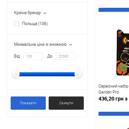
Країна бренду
В
Польща
(106)
Купити в 1 клі
Мінімальна ціна зі знижкою
У обране
Від
До
Сервісний набір
Garden Pro
436,20 грн 
Показати
Скинути
В