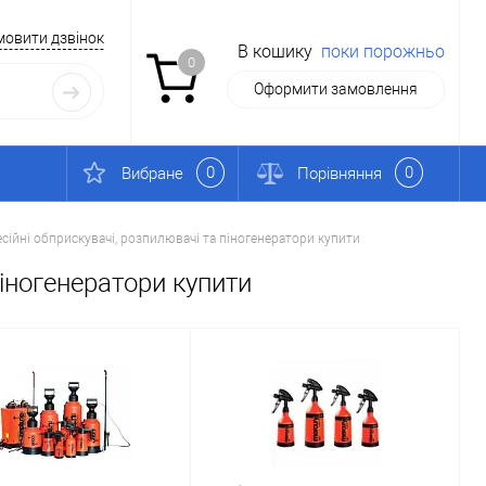
мовити дзвінок
В кошику
поки порожньо
0
Оформити замовлення
0
0
Вибране
Порівняння
сійні обприскувачі, розпилювачі та піногенератори купити
піногенератори купити