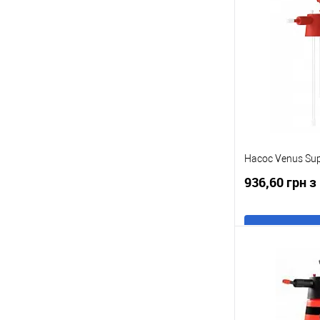
Купити в 1 клі
У обране
Насос Venus Supe
936,60 грн 
В
Купити в 1 клі
У обране