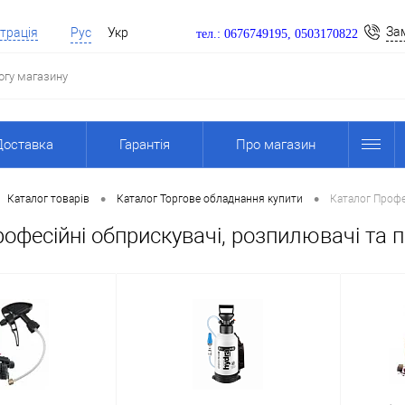
За
трація
Рус
Укр
тел.: 0676749195, 0503170822
Доставка
Гарантія
Про магазин
•
•
Каталог товарів
Каталог Торгове обладнання купити
Каталог Профе
офесійні обприскувачі, розпилювачі та 