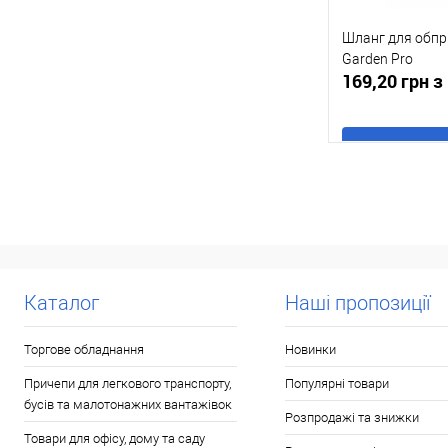
Шланг для обпр
Garden Pro
169,20 грн 
В
Купити в 1 клі
У обране
Каталог
Наші пропозиції
Торгове обладнання
Новинки
Причепи для легкового транспорту,
Популярні товари
бусів та малотонажних вантажівок
Розпродажі та знижки
Товари для офісу, дому та саду