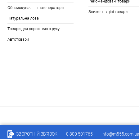
Рекомендовані товари
Обприскувачі і піногенератори
Знижені в ціні товари
Натуральна лоза
Товари для дорожнього руху
Автотовари
ЗВОРОТНІЙ ЗВ'ЯЗОК
0 800 501765
info@m555.com.u