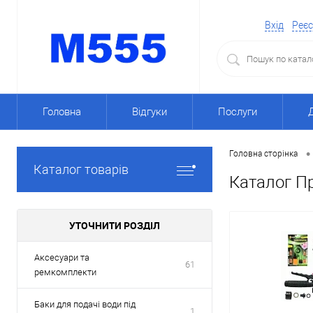
Вхід
Реєс
Головна
Відгуки
Послуги
•
Головна сторінка
Каталог товарів
Каталог Пр
УТОЧНИТИ РОЗДІЛ
Аксесуари та
61
ремкомплекти
Баки для подачі води під
1