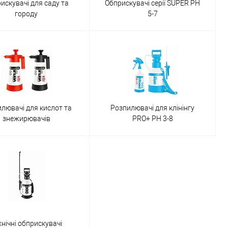
искувачі для саду та
Обприскувачі серії SUPER PH
городу
5-7
лювачі для кислот та
Розпилювачі для клінінгу
знежирювачів
PRO+ PH 3-8
хнічні обприскувачі