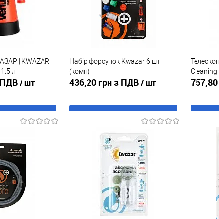
ВАЗАР | KWAZAR
Набір форсунок Kwazar 6 шт
Телескоп
1.5 л
(комп)
Cleaning 
з ПДВ
436,20 грн з ПДВ
757,80
/ шт
/ шт
 кошик
В кошик
к
До
Купити в 1 клік
До
Купити
порівняння
порівняння
В наявності
У обране
В наявності
У обр