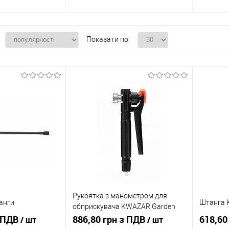
Показати по:
Рукоятка з манометром для
анги
Штанга K
обприскувача KWAZAR Garden
з ПДВ
Pro
886,80 грн з ПДВ
618,60
/ шт
/ шт