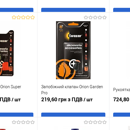
 кошик
В кошик
к
До
Купити в 1 клік
До
Купити
порівняння
порівняння
В наявності
У обране
В наявності
У обр
 Orion Super
Запобіжний клапан Orion Garden
Рукоятка
Pro
з ПДВ
219,60 грн з ПДВ
724,80
/ шт
/ шт
 кошик
В кошик