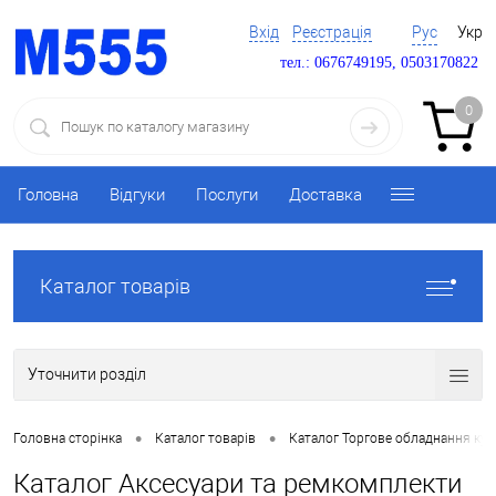
Вхід
Реєстрація
Рус
Укр
тел.: 0676749195, 0503170822
0
Головна
Відгуки
Послуги
Доставка
Каталог товарів
Уточнити розділ
•
•
Головна сторінка
Каталог товарів
Каталог Торгове обладнання ку
Каталог Аксесуари та ремкомплекти