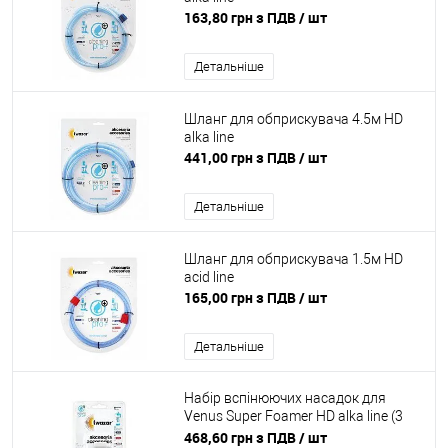
163,80 грн з ПДВ
/ шт
Детальніше
Шланг для обприскувача 4.5м HD
alka line
441,00 грн з ПДВ
/ шт
Детальніше
Шланг для обприскувача 1.5м HD
acid line
165,00 грн з ПДВ
/ шт
Детальніше
Набір вспінюючих насадок для
Venus Super Foamer HD alka line (3
шт)
468,60 грн з ПДВ
/ шт