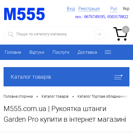
Вхід
Реєстрація
Рус
Укр
тел.: 0676749195, 0503170822
0
Головна
Відгуки
Послуги
Доставка
Каталог товарів
•
•
Головна сторінка
Каталог товарів
Каталог Торгове обладнання ку
M555.com.ua | Рукоятка штанги
Garden Pro купити в інтернет магазині