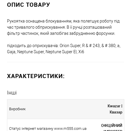
ОПИС ТОВАРУ
Рукоятка оснащена блокуванням, яка полегшує роботу під
час тривалого обприскування. В її ручці розташований
фільтр частинок, який запобігає забрудненню форсунки.
підходить до оприскувачів: Orion Super, R & # 243; & # 380; a,
Gaja, Neptune Super, Neptune Super El, Xi6
ХАРАКТЕРИСТИКИ:
Інші
Kwazar |
Виробник
Квазар
ОФІЦІЙНИЙ
Статус інтернет магазину www.m555.com.ua