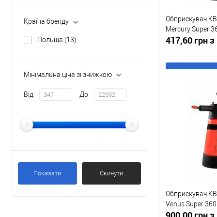
Обприскувач К
Країна бренду
Mercury Super 36
417,60 грн 
Польща
(13)
Мінімальна ціна зі знижкою
В
Від
До
Купити в 1 клі
У обране
Показати
Скинути
Обприскувач К
Venus Super 360 
900,00 грн 