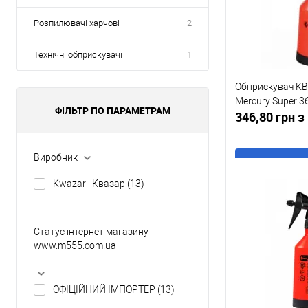
Розпилювачі харчові
2
Технічні обприскувачі
1
Обприскувач К
Mercury Super 36
ФІЛЬТР ПО ПАРАМЕТРАМ
346,80 грн 
Виробник
В
Kwazar | Квазар
(13)
Купити в 1 клі
Статус інтернет магазину
У обране
www.m555.com.ua
ОФІЦІЙНИЙ ІМПОРТЕР
(13)