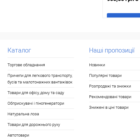
В
Купити в 1 клі
Каталог
Наші пропозиції
У обране
Торгове обладнання
Новинки
Причепи для легкового транспорту,
Популярні товари
бусів та малотонажних вантажівок
Розпродажі та знижки
Товари для офісу, дому та саду
Рекомендовані товари
Обприскувачі і піногенератори
Знижені в ціні товари
Натуральна лоза
Товари для дорожнього руху
Автотовари