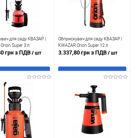
вач для саду КВАЗАР |
Обприскувач для саду КВАЗАР |
rion Super 3 л
KWAZAR Orion Super 12 л
80 грн з ПДВ
3.337,80 грн з ПДВ
/ шт
/ шт
В кошик
В кошик
 в 1 клік
До
Купити в 1 клік
До
порівняння
порівняння
ане
В наявності
У обране
В наявності