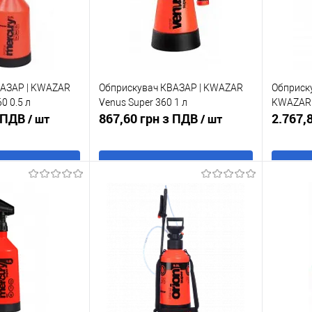
ВАЗАР | KWAZAR
Обприскувач КВАЗАР | KWAZAR
Обприску
0 0.5 л
Venus Super 360 1 л
KWAZAR O
з ПДВ
867,60 грн з ПДВ
2.767,
/ шт
/ шт
 кошик
В кошик
к
До
Купити в 1 клік
До
Купити
порівняння
порівняння
В наявності
У обране
В наявності
У обр