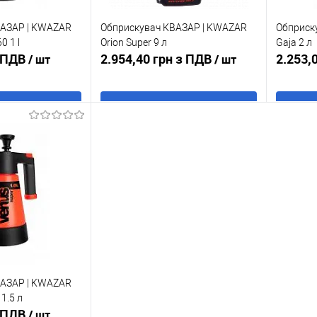
ВАЗАР | KWAZAR
Обприскувач КВАЗАР | KWAZAR
Обприск
0 1 l
Orion Super 9 л
Gaja 2 л
з ПДВ
2.954,40 грн з ПДВ
2.253,
/ шт
/ шт
 кошик
В кошик
к
До
Купити в 1 клік
До
Купити
порівняння
порівняння
В наявності
У обране
В наявності
У обр
ВАЗАР | KWAZAR
1.5 л
з ПДВ
/ шт