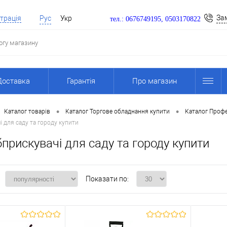
За
трація
Рус
Укр
тел.: 0676749195, 0503170822
Доставка
Гарантія
Про магазин
•
•
Каталог товарів
Каталог Торгове обладнання купити
Каталог Профе
 для саду та городу купити
прискувачі для саду та городу купити
Показати по: