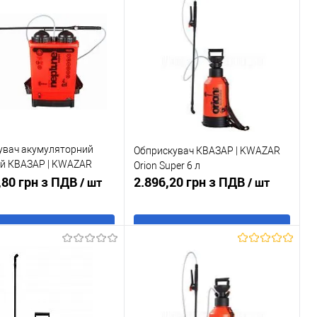
увач акумуляторний
Обприскувач КВАЗАР | KWAZAR
й КВАЗАР | KWAZAR
Orion Super 6 л
Super EL
,80 грн з ПДВ
2.896,20 грн з ПДВ
/ шт
/ шт
В кошик
В кошик
 в 1 клік
До
Купити в 1 клік
До
порівняння
порівняння
ане
В наявності
У обране
В наявності