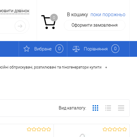
мовити дзвінок
В кошику
поки порожньо
0
Оформити замовлення
0
0
Вибране
Порівняння
•
сійні обприскувачі, розпилювачі та піногенератори купити
Вид каталогу: