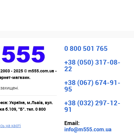
0 800 501 765
+38 (050) 317-08-
22
 2003 - 2025 © m555.com.ua -
тернет-магазин.
+38 (067) 674-91-
95
 захищені.
+38 (032) 297-12-
са: Україна, м.Львів, вул.
91
а б.109, "Б". тел. 0 800
Email:
ь на карті
info@m555.com.ua