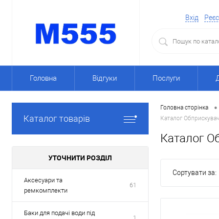
Вхід
Реєс
Головна
Відгуки
Послуги
•
Головна сторінка
Каталог товарів
Каталог Обприскувачі
Каталог Об
УТОЧНИТИ РОЗДІЛ
Сортувати за:
Аксесуари та
61
ремкомплекти
Баки для подачі води під
1