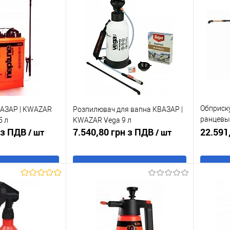
Обприск
ВАЗАР | KWAZAR
Розпилювач для вапна КВАЗАР |
ранцевы
5 л
KWAZAR Vega 9 л
н з ПДВ
7.540,80 грн з ПДВ
Neptune 
22.591
/ шт
/ шт
 кошик
В кошик
к
До
Купити в 1 клік
До
Купити
порівняння
порівняння
В наявності
У обране
В наявності
У обр