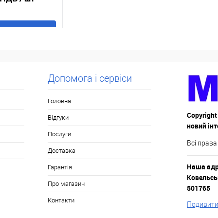
 кошик
к
До
порівняння
Допомога і сервіси
В наявності
Головна
Copyright
Відгуки
новий ін
Послуги
Всі права
Доставка
Наша адре
Гарантія
Ковельськ
Про магазин
501765
Контакти
Подивитис