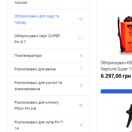
тиском
Обприскувачі для саду та
13
городу
Обприскувачі серії SUPER
11
PH 5-7
Піногенератори
6
Обприскувач К
Neptune Super 1
Розпилювачі для вапна
1
6.297,00 гр
Розпилювачі для кислот та
5
знежирювачів
В
Розпилювачі для клінінгу
18
PRO+ PH 3-8
Купити в 1 клі
Розпилювачі для лугів PH 7-
4
14
У обране