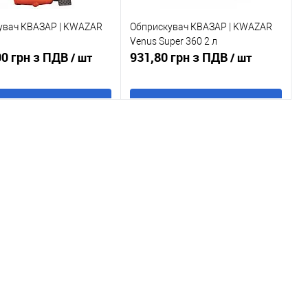
увач КВАЗАР | KWAZAR
Обприскувач КВАЗАР | KWAZAR
Venus Super 360 2 л
00 грн з ПДВ
931,80 грн з ПДВ
/ шт
/ шт
В кошик
В кошик
 в 1 клік
До
Купити в 1 клік
До
порівняння
порівняння
ане
В наявності
У обране
В наявності