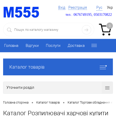
Вхід
Реєстрація
Рус
Укр
тел.: 0676749195, 0503170822
0
Головна
Відгуки
Послуги
Доставка
Каталог товарів
Уточнити розділ
•
•
Головна сторінка
Каталог товарів
Каталог Торгове обладнання ку
Каталог Розпилювачі харчові купити