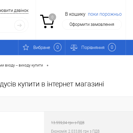
мовити дзвінок
В кошику
поки порожньо
0
Оформити замовлення
0
0
Вибране
Порівняння
•
ми входу – виходу купити
усів купити в інтернет магазині
13.559,04 грн з ПДВ
Економія:
2.033,86 грн з ПДВ