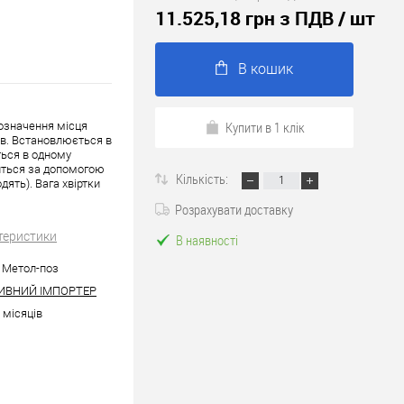
11.525,18 грн з ПДВ
/ шт
В кошик
Купити в 1 клік
позначення місця
ів. Встановлюється в
ться в одному
иться за допомогою
Кількість:
дять). Вага хвіртки
Розрахувати доставку
теристики
В наявності
| Метол-поз
ИВНИЙ ІМПОРТЕР
6 місяців