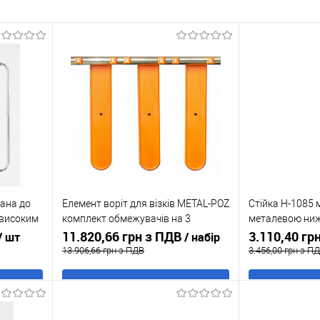
ана до
Елемент воріт для візків METAL-POZ
Стійка H-1085 
 високим
комплект обмежувачів на 3
металевою ниж
напрямних
11.820,66 грн з ПДВ
хром блиск
3.110,40 гр
/ шт
/ набір
13.906,66 грн з ПДВ
3.456,00 грн з П
В кошик