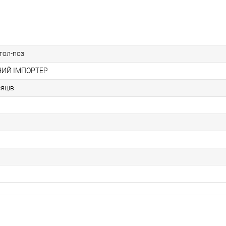
етол-поз
ИЙ ІМПОРТЕР
сяців