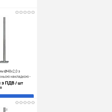
мм Ø48x2,0 з
ньою накладкою -
н з ПДВ
/ шт
ДВ
В кошик