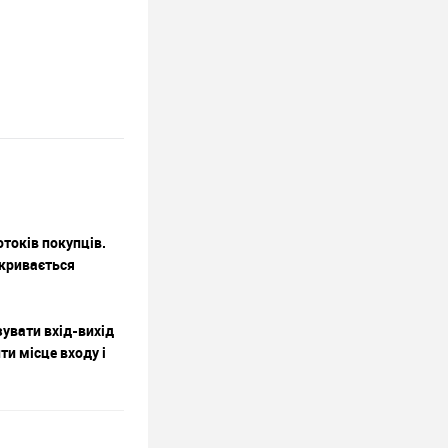
токів покупців.
акривається
зувати вхід-вихід
ти місце входу і