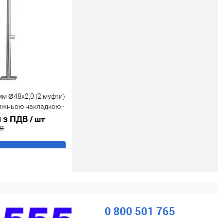
ік
До
порівняння
В наявності
мм Ø48x2,0 (2 муфти)
ижньою накладкою -
н з ПДВ
/ шт
ДВ
В кошик
ік
До
порівняння
В наявності
0 800 501 765