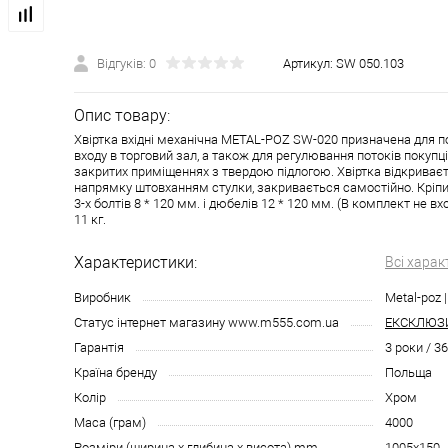
Відгуків: 0
Артикул:
SW 050.103
Опис товару:
Хвіртка вхідні механічна METAL-POZ SW-020 призначена для 
входу в торговий зал, а також для регулювання потоків покупц
закритих приміщеннях з твердою підлогою. Хвіртка відкриває
напрямку штовханням стулки, закривається самостійно. Кріп
3-х болтів 8 * 120 мм. і дюбелів 12 * 120 мм. (В комплект не вхо
11 кг.
Характеристики:
Всі харак
Виробник
Metal-poz 
Статус інтернет магазину www.m555.com.ua
ЕКСКЛЮЗ
Гарантія
3 роки / 3
Країна бренду
Польща
Колір
Хром
Маса (грам)
4000
Розміри (ширина х глибина х висота) mm
1005x150