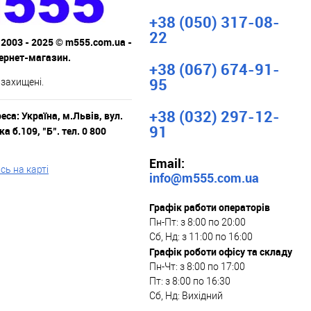
+38 (050) 317-08-
22
 2003 - 2025 © m555.com.ua -
тернет-магазин.
+38 (067) 674-91-
95
 захищені.
+38 (032) 297-12-
са: Україна, м.Львів, вул.
91
а б.109, "Б". тел. 0 800
Email:
ь на карті
info@m555.com.ua
Графік работи операторів
Пн-Пт: з 8:00 по 20:00
Сб, Нд: з 11:00 по 16:00
Графік роботи офісу та складу
Пн-Чт: з 8:00 по 17:00
Пт: з 8:00 по 16:30
Сб, Нд: Вихідний