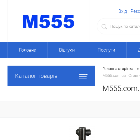
Вхід
Реєс
Головна
Відгуки
Послуги
•
Головна сторінка
Каталог товарів
M555.com.ua | Стовп
M555.com.u