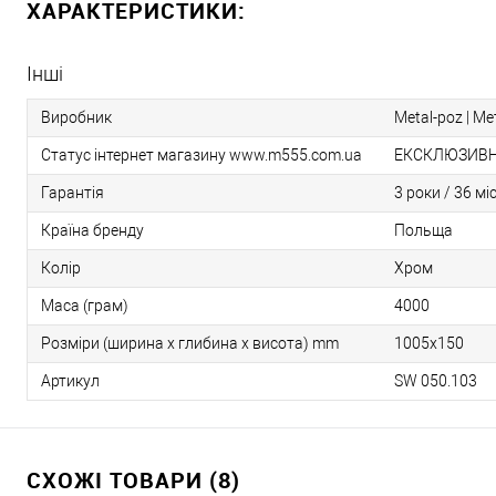
ХАРАКТЕРИСТИКИ:
Інші
Виробник
Metal-poz | М
Статус інтернет магазину www.m555.com.ua
ЕКСКЛЮЗИВН
Гарантія
3 роки / 36 мі
Країна бренду
Польща
Колір
Хром
Маса (грам)
4000
Розміри (ширина х глибина х висота) mm
1005x150
Артикул
SW 050.103
СХОЖІ ТОВАРИ (8)