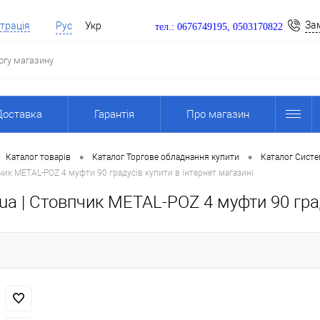
За
трація
Рус
Укр
тел.: 0676749195, 0503170822
Доставка
Гарантія
Про магазин
•
•
Каталог товарів
Каталог Торгове обладнання купити
Каталог Систе
чик METAL-POZ 4 муфти 90 градусів купити в інтернет магазині
a | Стовпчик METAL-POZ 4 муфти 90 град