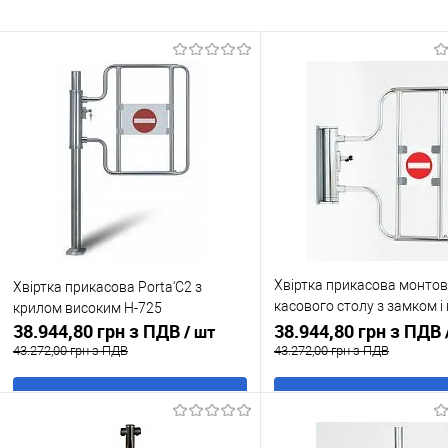
Хвіртка прикасова монтов
Хвіртка прикасова Porta'C2 з
касового столу з замком і
крилом високим Н-725
38.944,80 грн з ПДВ
крилом
38.944,80 грн з ПДВ
/ шт
43.272,00 грн з ПДВ
43.272,00 грн з ПДВ
В кошик
В кошик