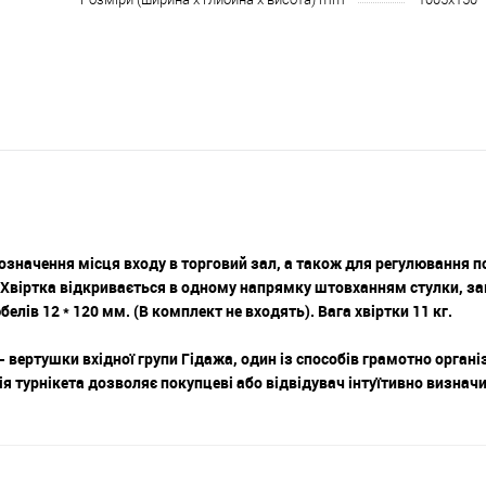
значення місця входу в торговий зал, а також для регулювання по
 Хвіртка відкривається в одному напрямку штовханням стулки, з
елів 12 * 120 мм. (В комплект не входять). Вага хвіртки 11 кг.
и - вертушки вхідної групи Гідажа, один із способів грамотно органі
ія турнікета дозволяє покупцеві або відвідувач інтуїтивно визначи