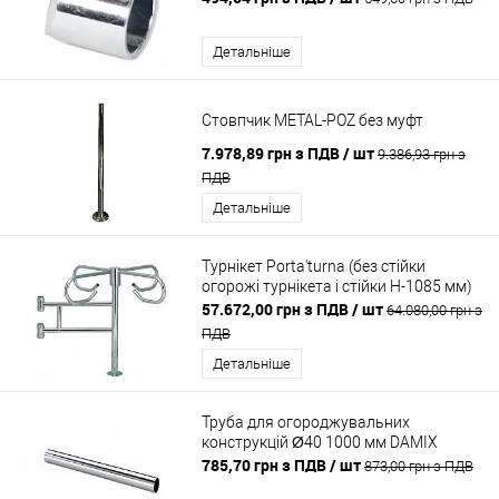
Детальніше
Стовпчик METAL-POZ без муфт
7.978,89 грн з ПДВ
/ шт
9.386,93 грн з
ПДВ
Детальніше
Турнікет Porta'turna (без стійки
огорожі турнікета і стійки H-1085 мм)
57.672,00 грн з ПДВ
/ шт
64.080,00 грн з
ПДВ
Детальніше
Труба для огороджувальних
конструкцій Ø40 1000 мм DAMIX
785,70 грн з ПДВ
/ шт
873,00 грн з ПДВ