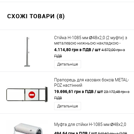
СХОЖІ ТОВАРИ (8)
Стійка H-1085 мм Ø48x2,0 (2 муфти) з
металевою нижньою накладкою -
хром блиск
4.114,80 грн з ПДВ
/ шт
4.572,00 грн з
ПДВ
Детальніше
Прапорець для касових боксів METAL-
POZ настінний
19.696,61 грн з ПДВ
/ шт
23.172,48 грн з
ПДВ
Детальніше
Муфта для стійки H-1085 мм Ø48x2,0
494,64 грн з ПДВ
/ шт
549,60 грн з ПДВ