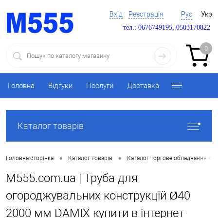
Вхід
Реєстрація
Рус
Укр
тел.: 0676749195, 0503170822
0
Головна
Відгуки
Послуги
Доставка
Каталог товарів
•
•
Головна сторінка
Каталог товарів
Каталог Торгове обладнання ку
M555.com.ua | Труба для
огороджувальних конструкцій Ø40
2000 мм DAMIX купити в інтернет