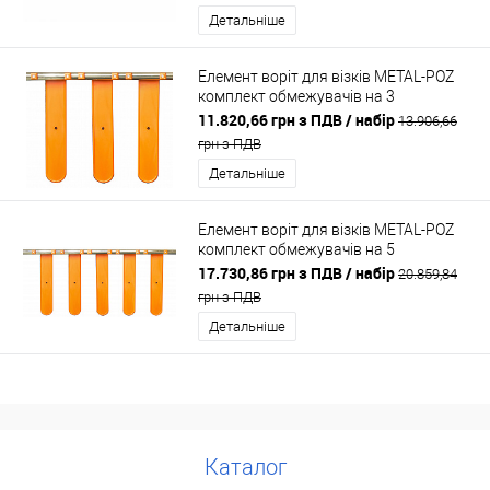
Детальніше
Елемент воріт для візків METAL-POZ
комплект обмежувачів на 3
напрямних
11.820,66 грн з ПДВ
/ набір
13.906,66
грн з ПДВ
Детальніше
Елемент воріт для візків METAL-POZ
комплект обмежувачів на 5
напрямних
17.730,86 грн з ПДВ
/ набір
20.859,84
грн з ПДВ
Детальніше
Каталог