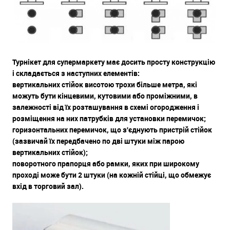
Турнікет для супермаркету має досить просту конструкцію
і складається з наступних елементів:
вертикальних стійок висотою трохи більше метра, які
можуть бути кінцевими, кутовими або проміжними, в
залежності від їх розташування в схемі огородження і
розміщення на них патрубків для установки перемичок;
горизонтальних перемичок, що з'єднують пристрій стійок
(зазвичай їх передбачено по дві штуки між парою
вертикальних стійок);
поворотного прапорця або рамки, яких при широкому
проході може бути 2 штуки (на кожній стійці, що обмежує
вхід в торговий зал).