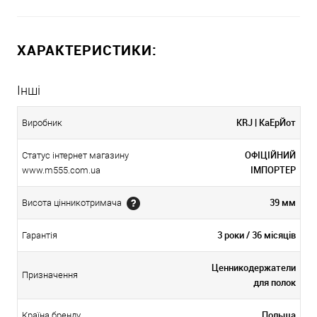
ХАРАКТЕРИСТИКИ:
Інші
KRJ | КаЕрЙот
Виробник
ОФІЦІЙНИЙ
Статус інтернет магазину
ІМПОРТЕР
www.m555.com.ua
39 мм
Висота цінникотримача
3 роки / 36 місяців
Гарантія
Ценникодержатели
Призначення
для полок
Польща
Країна бренду