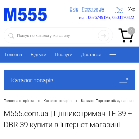
Вхід
Реєстрація
Рус
Укр
тел.: 0676749195, 0503170822
0
Головна
Відгуки
Послуги
Доставка
Каталог товарів
•
•
Головна сторінка
Каталог товарів
Каталог Торгове обладнання ку
M555.com.ua | Цінникотримач TE 39 +
DBR 39 купити в інтернет магазині