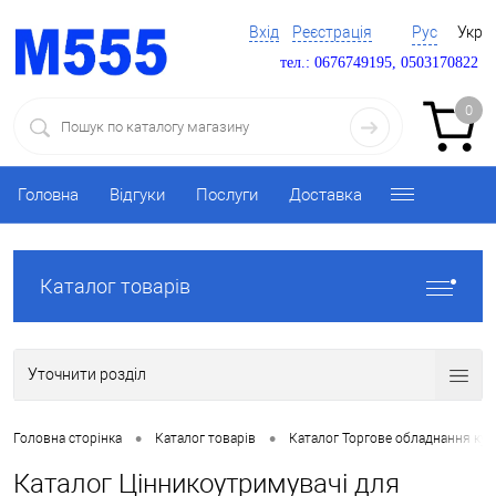
Вхід
Реєстрація
Рус
Укр
тел.: 0676749195, 0503170822
0
Головна
Відгуки
Послуги
Доставка
Каталог товарів
Уточнити розділ
•
•
Головна сторінка
Каталог товарів
Каталог Торгове обладнання ку
Каталог Цінникоутримувачі для