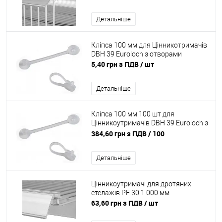
Детальніше
Кліпса 100 мм для Цінникотримачів
DBH 39 Euroloch з отворами
5,40 грн з ПДВ
/ шт
Детальніше
Кліпса 100 мм 100 шт для
Цінникоутримачів DBH 39 Euroloch з
отворами
384,60 грн з ПДВ
/ 100
Детальніше
Цінникоутримачі для дротяних
стелажів PE 30 1.000 мм
63,60 грн з ПДВ
/ шт