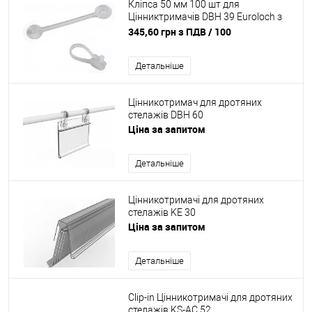
Кліпса 50 мм 100 шт для
Цінниктримачів DBH 39 Euroloch з
отворами
345,60 грн з ПДВ
/ 100
Детальніше
Цінникотримач для дротяних
стелажів DBH 60
Ціна за запитом
Детальніше
Цінникотримачі для дротяних
стелажів KE 30
Ціна за запитом
Детальніше
Clip-in Цінникотримачі для дротяних
стелажів KS-AC 52