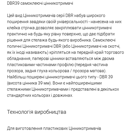
DBR39 самоклеючі цінникотримачі
Цей вид Цінникотримачів серії DBR набув широкого
поширення завдяки своїй універсальності - нанесена на них
клейка стрічка дозволяє закріплювати цінникотримачі
практично на будь-яку рівну поверхню, що дає підібрати
рішення для стелажа будь-якого виробника. Самоклеючі
поличні Цінникотримачі DBR (або Цінникотримачі на скотчі,
як їх іноді називають) кріпляться на передній край торгового
обладнання, паперові цінники вставляються між двома
пластиковими частинами профілю (передня частина
прозора, задня глуха кольорова / прозора матова).
Найбільш поширені цінникотримачі цього типу - DBR 39
(висота цінника 39 мм). Вони є найпоширенішими
стелажними Цінникотримачами і представлені в декількох
стандартних кольорах і довжинах.
Технологія виробництва
Для виготовлення пластикових Цінникотримачів