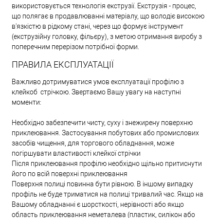
використовується технологія екструзії. Екструзія - процес,
що полягає в продавлюванні матеріалу, що володіє високою
в'язкістю в рідкому стані, через що формує інструмент
(екструзійну головку, фільєру), з метою отримання виробу з
поперечним перерізом потрібної форми.
ПРАВИЛА ЕКСПЛУАТАЦІЇ
Важливо дотримуватися умов експлуатації профілю з
клейкоб стрічкою. Звертаємо Вашу увагу на наступні
моменти:
Необхідно забезпечити чисту, суху і знежирену поверхню
приклеювання. Застосування побутових або промислових
засобів чищення, для торгового обладнання, може
погіршувати властивості клейкої стрічки
Після приклеювання профілю необхідно щільно притиснути
його по всій поверхні приклеювання
Поверхня полиці повинна бути рівною. В іншому випадку
профіль не буде триматися на полиці тривалий час. Якщо на
Вашому обладнанні є шорсткості, нерівності або якщо
область приклеювання неметалева (пластик, силікон або