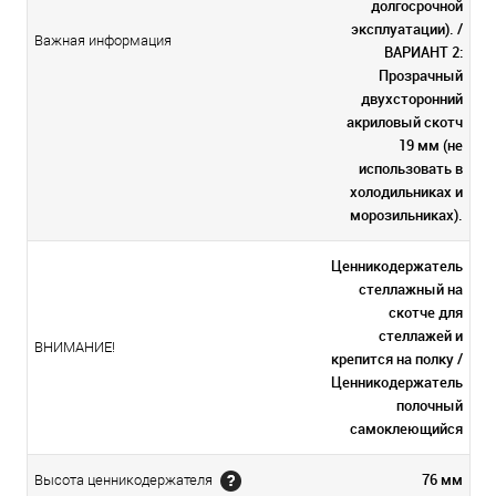
долгосрочной
эксплуатации). /
Важная информация
ВАРИАНТ 2:
Прозрачный
двухсторонний
акриловый скотч
19 мм (не
использовать в
холодильниках и
морозильниках).
Ценникодержатель
стеллажный на
скотче для
стеллажей и
ВНИМАНИЕ!
крепится на полку /
Ценникодержатель
полочный
самоклеющийся
76 мм
Высота ценникодержателя