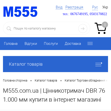
Вхід
Реєстрація
Рус
Укр
тел.: 0676749195, 0503170822
0
Головна
Відгуки
Послуги
Доставка
Каталог товарів
•
•
Головна сторінка
Каталог товарів
Каталог Торгове обладнання ку
M555.com.ua | Цінникотримач DBR 76
1.000 мм купити в інтернет магазині