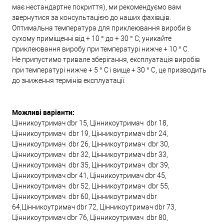
має нестандартне покриття), ми рекомендуємо вам
звернутися за консультацією до наших фахівців.
Оптимальна температура для приклеювання вироби в
сухому приміщенні від + 10 ° до + 30 ° С; уникайте
приклеювання виробу при температурі нижче + 10 ° С.
Не припустимо тривале зберігання, експлуатація виробів
при температурі нижче + 5 ° С і вище + 30 ° С, це призводить
до зниження термінів експлуатації.
Можливі варіанти:
Цінникоутримач dbr 15, Цінникоутримач dbr 18,
Цінникоутримач dbr 19, Цінникоутримач dbr 24,
Цінникоутримач dbr 26, Цінникоутримач dbr 30,
Цінникоутримач dbr 32, Цінникоутримач dbr 33,
Цінникоутримач dbr 35, Цінникоутримач dbr 39,
Цінникоутримач dbr 41, Цінникоутримач dbr 45,
Цінникоутримач dbr 52, Цінникоутримач dbr 55,
Цінникоутримач dbr 60, Цінникоутримач dbr
64,Цінникоутримач dbr 72, Цінникоутримач dbr 73,
Цінникоутримач dbr 76, Цінникоутримач dbr 80,