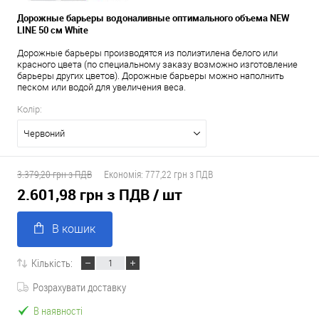
Дорожные барьеры водоналивные оптимального объема NEW
LINE 50 см White
Дорожные барьеры производятся из полиэтилена белого или
красного цвета (по специальному заказу возможно изготовление
барьеры других цветов). Дорожные барьеры можно наполнить
песком или водой для увеличения веса.
Колір:
Червоний
3.379,20 грн з ПДВ
Економія:
777,22 грн з ПДВ
2.601,98 грн з ПДВ
/ шт
В кошик
Кількість:
Розрахувати доставку
В наявності