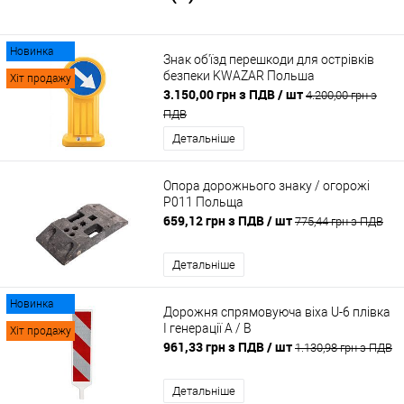
Новинка
Знак об'їзд перешкоди для острівків
безпеки KWAZAR Польша
Хіт продажу
3.150,00 грн з ПДВ
/ шт
4.200,00 грн з
ПДВ
Детальніше
Опора дорожнього знаку / огорожі
P011 Польща
659,12 грн з ПДВ
/ шт
775,44 грн з ПДВ
Детальніше
Новинка
Дорожня спрямовуюча віха U-6 плівка
I генерації А / В
Хіт продажу
961,33 грн з ПДВ
/ шт
1.130,98 грн з ПДВ
Детальніше