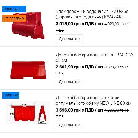
Новинка
Блок дорожній водоналивний U-25c
(дорожні огородження) KWAZAR
Хіт продажу
Польща червоний
3.015,00 грн з ПДВ
/ шт
4.020,00 грн з
ПДВ
Детальніше
Дорожні бар'єри водоналивні BASIC W
50 см
2.601,98 грн з ПДВ
/ шт
3.379,20 грн з
ПДВ
Детальніше
Новинка
Дорожні бар'єри водоналивний
оптимального об'єму NEW LINE 80 см
White
3.696,00 грн з ПДВ
/ шт
4.800,00 грн з
ПДВ
Детальніше