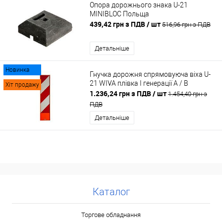
Опора дорожнього знака U-21
MINIBLOC Польща
439,42 грн з ПДВ
/ шт
516,96 грн з ПДВ
Детальніше
Новинка
Гнучка дорожня спрямовуюча віха U-
21 WIVA плівка I генерації А / В
Хіт продажу
1.236,24 грн з ПДВ
/ шт
1.454,40 грн з
ПДВ
Детальніше
Каталог
Торгове обладнання