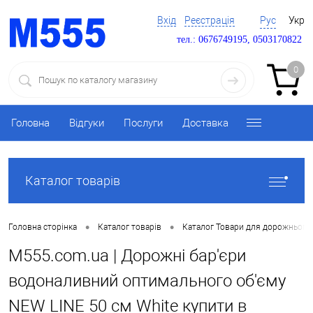
Вхід
Реєстрація
Рус
Укр
тел.: 0676749195, 0503170822
0
Головна
Відгуки
Послуги
Доставка
Каталог товарів
•
•
Головна сторінка
Каталог товарів
Каталог Товари для дорожнього 
M555.com.ua | Дорожні бар'єри
водоналивний оптимального об'єму
NEW LINE 50 см White купити в