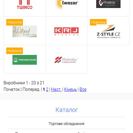
Новинка
Новинка
Новинка
Виробники 1 - 20 з 21
1
Початок | Поперед. |
2
|
Наст.
|
Кінець
|
Все
Каталог
Торгове обладнання