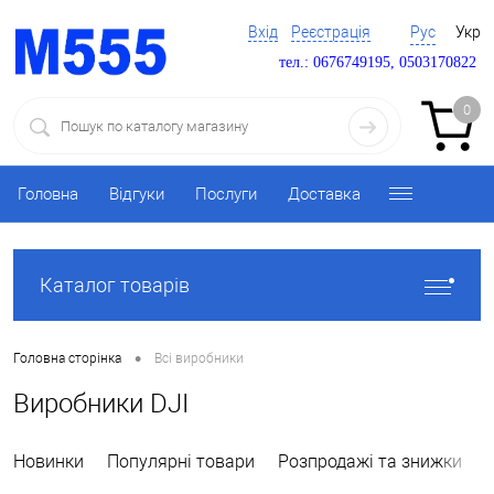
Вхід
Реєстрація
Рус
Укр
тел.: 0676749195, 0503170822
0
Головна
Відгуки
Послуги
Доставка
Каталог товарів
•
Головна сторінка
Всі виробники
Виробники DJI
Новинки
Популярні товари
Розпродажі та знижки