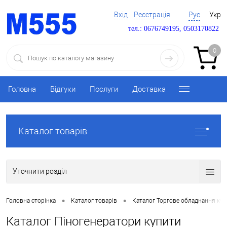
Вхід
Реєстрація
Рус
Укр
тел.: 0676749195, 0503170822
0
Головна
Відгуки
Послуги
Доставка
Каталог товарів
Уточнити розділ
•
•
Головна сторінка
Каталог товарів
Каталог Торгове обладнання ку
Каталог Піногенератори купити