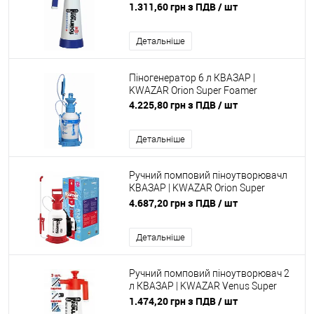
1.311,60 грн з ПДВ
/ шт
Детальніше
Піногенератор 6 л КВАЗАР |
KWAZAR Orion Super Foamer
4.225,80 грн з ПДВ
/ шт
Детальніше
Ручний помповий піноутворювачл
КВАЗАР | KWAZAR Orion Super
Foamer HD acid line
4.687,20 грн з ПДВ
/ шт
Детальніше
Ручний помповий піноутворювач 2
л КВАЗАР | KWAZAR Venus Super
Foamer HD acid line Box
1.474,20 грн з ПДВ
/ шт