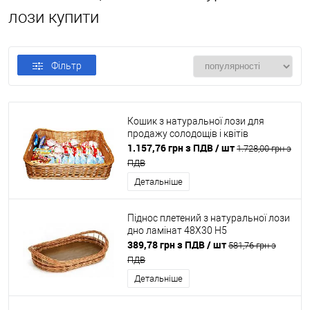
лози купити
Фільтр
Кошик з натуральної лози для
продажу солодощів і квітів
1.157,76 грн з ПДВ
/ шт
1.728,00 грн з
ПДВ
Детальніше
Піднос плетений з натуральної лози
дно ламінат 48X30 H5
389,78 грн з ПДВ
/ шт
581,76 грн з
ПДВ
Детальніше