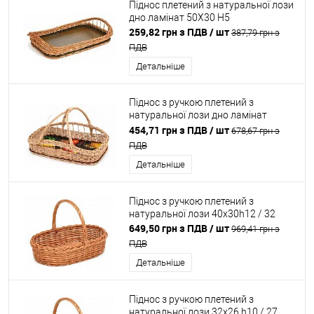
Піднос плетений з натуральної лози
дно ламінат 50X30 H5
259,82 грн з ПДВ
/ шт
387,79 грн з
ПДВ
Детальніше
Піднос з ручкою плетений з
натуральної лози дно ламінат
50X30 H8 / 25
454,71 грн з ПДВ
/ шт
678,67 грн з
ПДВ
Детальніше
Піднос з ручкою плетений з
натуральної лози 40x30h12 / 32
649,50 грн з ПДВ
/ шт
969,41 грн з
ПДВ
Детальніше
Піднос з ручкою плетений з
натуральної лози 32x26 h10 / 27