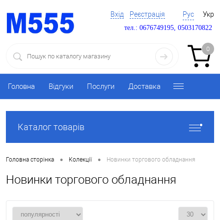
Вхід
Реєстрація
Рус
Укр
тел.: 0676749195, 0503170822
0
Головна
Відгуки
Послуги
Доставка
Каталог товарів
•
•
Головна сторінка
Колекції
Новинки торгового обладнання
Новинки торгового обладнання