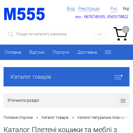
Вхід
Реєстрація
Рус
Укр
тел.: 0676749195, 0503170822
0
Головна
Відгуки
Послуги
Доставка
Каталог товарів
Уточнити розділ
•
•
Головна сторінка
Каталог товарів
Каталог Натуральна лоза купити
Каталог Плетені кошики та меблі з