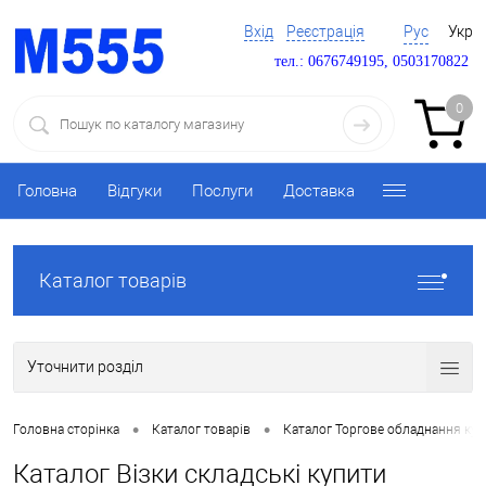
Вхід
Реєстрація
Рус
Укр
тел.: 0676749195, 0503170822
0
Головна
Відгуки
Послуги
Доставка
Каталог товарів
Уточнити розділ
•
•
Головна сторінка
Каталог товарів
Каталог Торгове обладнання ку
Каталог Візки складські купити