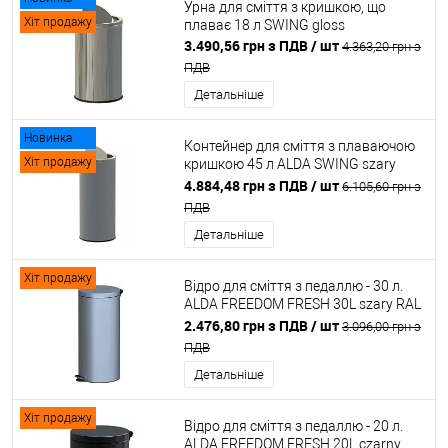
Урна для сміття з кришкою, що
Хіт продажу
плаває 18 л SWING gloss
3.490,56 грн з ПДВ
/ шт
4.363,20 грн з
ПДВ
Детальніше
Новинка
Контейнер для сміття з плаваючою
Хіт продажу
кришкою 45 л ALDA SWING szary
RAL 7016
4.884,48 грн з ПДВ
/ шт
6.105,60 грн з
ПДВ
Детальніше
Хіт продажу
Відро для сміття з педаллю - 30 л.
ALDA FREEDOM FRESH 30L szary RAL
9006
2.476,80 грн з ПДВ
/ шт
3.096,00 грн з
ПДВ
Детальніше
Хіт продажу
Відро для сміття з педаллю - 20 л.
ALDA FREEDOM FRESH 20L czarny