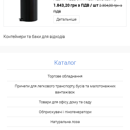
RAL 9005
1.843,20 грн з ПДВ
/ шт
2.304,00 грн з
ПДВ
Детальніше
Контейнери та баки для відходів
Каталог
Торгове обладнання
Причепи для легкового транспорту, бусів та малотонажних
вантажівок
Товари для офісу, дому та саду
Обприскувачі і піногенератори
Натуральна лоза